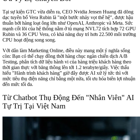
Tại sự kiện GTC vừa diễn ra, CEO Nvidia Jensen Huang đã dõng
dạc tuyên bố Vera Rubin là "một bước nhảy vọt thế hệ", được hậu
thuẫn bởi hàng loạt ông lớn như OpenAI, Anthropic và Meta. Sức
mạnh cốt lõi của hệ thống nằm ở tủ mạng NVL72 tích hợp 72 GPU
Rubin và 36 CPU Vera, có khả năng duy trì hơn 22.500 môi trường
CPU hoạt động song song.
Với dân làm Marketing Online, điều này mang một ý nghĩa sống
còn: Bạn có thể chạy đồng thời hàng chục ngàn chiến dịch A/B
Testing, phân tích dữ liệu hành vi của hàng triệu khách hàng theo
thời gian thực với băng thông lên tới 1.2 terabyte/giây. Việc thấu
hiểu "Hành trình khách hàng” giờ đây được AI xử lý tức thì với
mức tiêu thụ điện năng chỉ bằng một nửa, tối ưu hóa biên lợi nhuận
đến mức tối đa.
Từ Chatbot Thụ Động Đến "Nhân Viên" AI
Tự Trị Tại Việt Nam