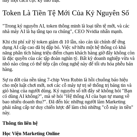
này một cách cực kỳ bảo mật.
Token Là Tiền Tệ Mới Của Kỷ Nguyên Số
"Trong kỷ nguyên AI, token thông minh là loại tiền tệ mới, và các
nhà máy AI là hạ tầng tạo ra chúng", CEO Nvidia nhấn mạnh.
Khi chi phí xử lý token giảm đi 10 lần, rào cản tài chính để ứng
dụng AI cấp cao đã bị đập bỏ. Việc sở hữu một hệ thống có khả
năng phân tích hàng triệu điểm chạm khách hàng giờ đây không còn
là đặc quyền của các tập đoàn nghìn tỷ. Bất kỳ doanh nghiệp vừa và
nhỏ nào cũng có thể tiếp cận công nghệ này để tối ưu hóa phễu bán
hàng.
Sự ra đời của nền tảng 7-chip Vera Rubin là hồi chuông báo hiệu
cho một luật chơi mới, nơi các cỗ máy tự trị sẽ thống trị bảng tin và
giỏ hàng của người dùng. Kỷ nguyên số tới đây sẽ không hỏi "Bạn
có dùng AI không?", mà sẽ hỏi "Hệ thống AI của bạn tự mang về
bao nhiêu doanh thu?". Đã đến lúc những người làm Marketing
phải nâng cấp tư duy chiến lược để làm chủ những "cỗ máy in tiền"
này.
Thông tin liên hệ
Học Viện Marketing Online