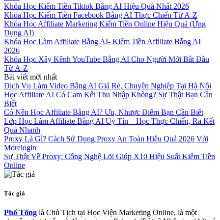
Khóa Học Kiếm Tiền Tiktok Bằng AI Hiệu Quả Nhất 2026
Khóa Học Kiếm Tiền Facebook Bằng AI Thực Chiến Từ A-Z
Khóa Học Affiliate Marketing Kiếm Tiền Online Hiệu Quả (Ứng
Dụng AI)
Khóa Học Làm Affiliate Bằng AI- Kiếm Tiền Affiliate Bằng AI
2026
Khóa Học Xây Kênh YouTube Bằng AI Cho Người Mới Bắt Đầu
Từ A-Z
Bài viết mới nhất
Dịch Vụ Làm Video Bằng AI Giá Rẻ, Chuyên Nghiệp Tại Hà Nội
Học Affiliate AI Có Cam Kết Thu Nhập Không? Sự Thật Bạn Cần
Biết
Có Nên Học Affiliate Bằng AI? Ưu, Nhược Điểm Bạn Cần Biết
Lớp Học Làm Affiliate Bằng AI Uy Tín – Học Thực Chiến, Ra Kết
Quả Nhanh
Proxy Là Gì? Cách Sử Dụng Proxy An Toàn Hiệu Quả 2026 Với
Morelogin
Sự Thật Về Proxy: Công Nghệ Lõi Giúp X10 Hiệu Suất Kiếm Tiền
Online
Tác giả
Phố Tổng
là Chủ Tịch tại Học Viện Marketing Online, là một