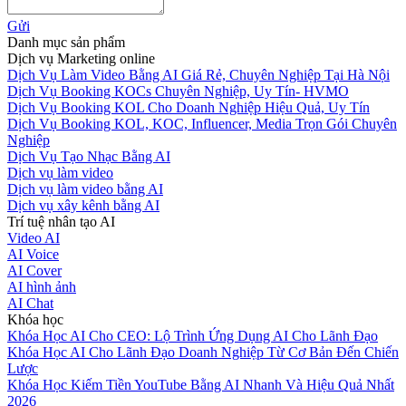
Gửi
Danh mục sản phẩm
Dịch vụ Marketing online
Dịch Vụ Làm Video Bằng AI Giá Rẻ, Chuyên Nghiệp Tại Hà Nội
Dịch Vụ Booking KOCs Chuyên Nghiệp, Uy Tín- HVMO
Dịch Vụ Booking KOL Cho Doanh Nghiệp Hiệu Quả, Uy Tín
Dịch Vụ Booking KOL, KOC, Influencer, Media Trọn Gói Chuyên
Nghiệp
Dịch Vụ Tạo Nhạc Bằng AI
Dịch vụ làm video
Dịch vụ làm video bằng AI
Dịch vụ xây kênh bằng AI
Trí tuệ nhân tạo AI
Video AI
AI Voice
AI Cover
AI hình ảnh
AI Chat
Khóa học
Khóa Học AI Cho CEO: Lộ Trình Ứng Dụng AI Cho Lãnh Đạo
Khóa Học AI Cho Lãnh Đạo Doanh Nghiệp Từ Cơ Bản Đến Chiến
Lược
Khóa Học Kiếm Tiền YouTube Bằng AI Nhanh Và Hiệu Quả Nhất
2026