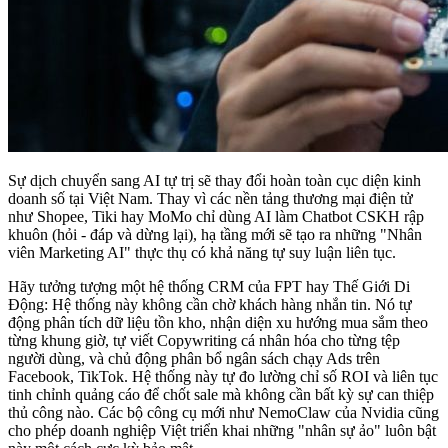
Sự dịch chuyển sang AI tự trị sẽ thay đổi hoàn toàn cục diện kinh
doanh số tại Việt Nam. Thay vì các nền tảng thương mại điện tử
như Shopee, Tiki hay MoMo chỉ dùng AI làm Chatbot CSKH rập
khuôn (hỏi - đáp và dừng lại), hạ tầng mới sẽ tạo ra những "Nhân
viên Marketing AI" thực thụ có khả năng tự suy luận liên tục.
Hãy tưởng tượng một hệ thống CRM của FPT hay Thế Giới Di
Động: Hệ thống này không cần chờ khách hàng nhắn tin. Nó tự
động phân tích dữ liệu tồn kho, nhận diện xu hướng mua sắm theo
từng khung giờ, tự viết Copywriting cá nhân hóa cho từng tệp
người dùng, và chủ động phân bổ ngân sách chạy Ads trên
Facebook, TikTok. Hệ thống này tự đo lường chỉ số ROI và liên tục
tinh chỉnh quảng cáo để chốt sale mà không cần bất kỳ sự can thiệp
thủ công nào. Các bộ công cụ mới như NemoClaw của Nvidia cũng
cho phép doanh nghiệp Việt triển khai những "nhân sự ảo" luôn bật