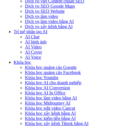
Dịch vụ viết Content chuẩn SEO
Dịch vụ SEO Google Maps
Dịch vụ SEO Website
Dịch vụ làm video
Dịch vụ làm video bằng AI
Dịch vụ xây kênh bằng AI
Trí tuệ nhân tạo AI
AI Chat
AI hình ảnh
AI Video
AI Cover
AI Voice
Khóa học
Khóa học quảng cáo Google
Khóa học quảng cáo Facebook
Khóa học Youtube
Khóa học AI cho doanh nghiệp
Khóa học AI Conversion
Khóa học AI In Office
Khóa học làm video bằng AI
Khóa học Midjourney AI
Khóa học edit video Capcut
Khóa học xây kênh bằng AI
Khóa học kiếm tiền bằng AI
Khóa học xây kênh Tiktok bằng AI