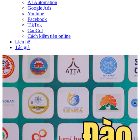
AI Automation
Google Ads
Youtube
Facebook
TikTok
CapCut
Cách kiếm tiền online
Liên hệ
Tác giả