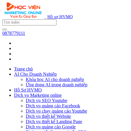
Hồ sơ HVMO
0878779111
Trang chủ
AI Cho Doanh Nghiệp
Khóa học AI cho doanh nghiệp
Ứng dụng AI trong doanh nghiệp
Hồ Sơ HVMO
Dịch vụ Marketing online
Dịch vụ SEO Youtube
Dịch vụ quảng cáo Facebook
Dịch vụ chạy quảng cáo Youtube
Dịch vụ thiết kế Website
Dịch vụ thiết kế Landing Page
Dịch vụ quảng cáo Google