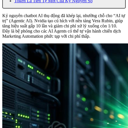
Token Là Tiền Tệ Mới Của Kỷ Nguyên Số
Kỷ nguyên chatbot AI thụ động đã khép lại, nhường chỗ cho “AI tự
trị” (Agentic AI). Nvidia tạo cú hích với nền tảng Vera Rubin, giúp
tăng hiệu suất gấp 10 lần và giảm chi phí xử lý xuống còn 1/10.
Đây là bệ phóng cho các AI Agents có thể tự vận hành chiến dịch
Marketing Automation phức tạp với chi phí thấp.