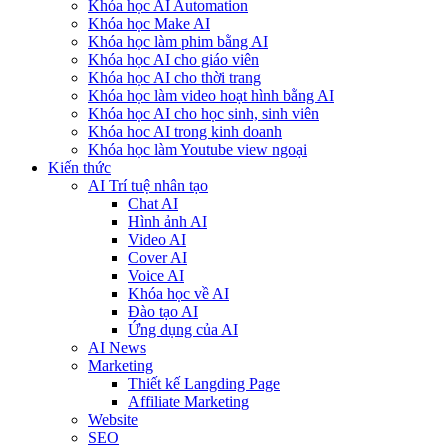
Khóa học AI Automation
Khóa học Make AI
Khóa học làm phim bằng AI
Khóa học AI cho giáo viên
Khóa học AI cho thời trang
Khóa học làm video hoạt hình bằng AI
Khóa học AI cho học sinh, sinh viên
Khóa hoc AI trong kinh doanh
Khóa học làm Youtube view ngoại
Kiến thức
AI Trí tuệ nhân tạo
Chat AI
Hình ảnh AI
Video AI
Cover AI
Voice AI
Khóa học về AI
Đào tạo AI
Ứng dụng của AI
AI News
Marketing
Thiết kế Langding Page
Affiliate Marketing
Website
SEO