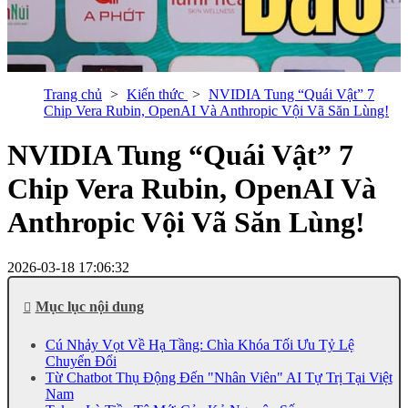
Trang chủ
Kiến thức
NVIDIA Tung “Quái Vật” 7
Chip Vera Rubin, OpenAI Và Anthropic Vội Vã Săn Lùng!
NVIDIA Tung “Quái Vật” 7
Chip Vera Rubin, OpenAI Và
Anthropic Vội Vã Săn Lùng!
2026-03-18 17:06:32
Mục lục nội dung
Cú Nhảy Vọt Về Hạ Tầng: Chìa Khóa Tối Ưu Tỷ Lệ
Chuyển Đổi
Từ Chatbot Thụ Động Đến "Nhân Viên" AI Tự Trị Tại Việt
Nam