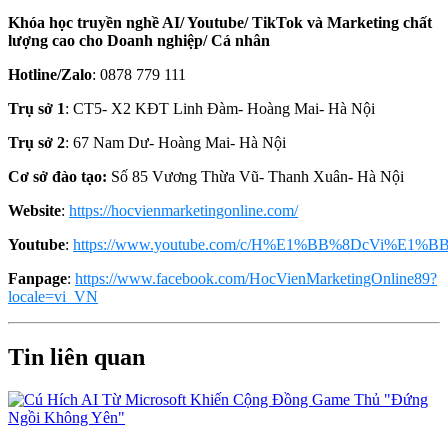
Khóa học truyền nghề AI/ Youtube/ TikTok và Marketing chất
lượng cao cho Doanh nghiệp/ Cá nhân
Hotline/Zalo
: 0878 779 111
Trụ sở 1
: CT5- X2 KĐT Linh Đàm- Hoàng Mai- Hà Nội
Trụ sở 2
: 67 Nam Dư- Hoàng Mai- Hà Nội
Cơ sở đào tạo:
Số 85 Vương Thừa Vũ- Thanh Xuân- Hà Nội
Website
:
https://hocvienmarketingonline.com/
Youtube
:
https://www.youtube.com/c/H%E1%BB%8DcVi%E1%BB
Fanpage
:
https://www.facebook.com/HocVienMarketingOnline89?
locale=vi_VN
Tin liên quan