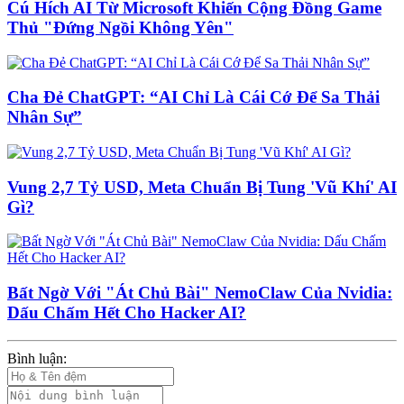
Cú Hích AI Từ Microsoft Khiến Cộng Đồng Game
Thủ "Đứng Ngồi Không Yên"
Cha Đẻ ChatGPT: “AI Chỉ Là Cái Cớ Để Sa Thải
Nhân Sự”
Vung 2,7 Tỷ USD, Meta Chuẩn Bị Tung 'Vũ Khí' AI
Gì?
Bất Ngờ Với "Át Chủ Bài" NemoClaw Của Nvidia:
Dấu Chấm Hết Cho Hacker AI?
Bình luận: