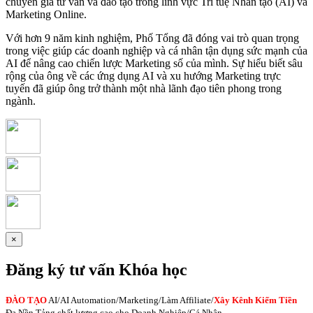
chuyên gia tư vấn và đào tạo trong lĩnh vực Trí tuệ Nhân tạo (AI) và
Marketing Online.
Với hơn 9 năm kinh nghiệm, Phố Tổng đã đóng vai trò quan trọng
trong việc giúp các doanh nghiệp và cá nhân tận dụng sức mạnh của
AI để nâng cao chiến lược Marketing số của mình. Sự hiểu biết sâu
rộng của ông về các ứng dụng AI và xu hướng Marketing trực
tuyến đã giúp ông trở thành một nhà lãnh đạo tiên phong trong
ngành.
×
Đăng ký tư vấn Khóa học
ĐÀO TẠO
AI
/AI Automation/Marketing/Làm Affiliate/
Xây Kênh Kiếm Tiền
Đa Nền Tảng chất lượng cao cho Doanh Nghiệp/Cá Nhân