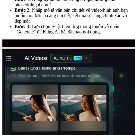
https://klingai.com/
.
Bước 2:
Nhập mô tả văn bản chi tiết về video/hình ảnh bạn
muốn tạo. Mô tả càng chi tiết, kết quả sẽ càng chính xác và
đẹp mắt.
Bước 3:
Lựa chọn tỷ lệ, hiệu ứng mong muốn và nhấn
"Generate" để Kling AI bắt đầu tạo nội dung.