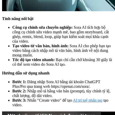
Tính năng nổi bật
Công cụ chỉnh sửa chuyên nghiệp:
Sora AI tích hợp bộ
công cụ chỉnh sửa video mạnh mẽ, bao gồm storyboard, cắt
ghép, remix, blend, loop, giúp bạn kiểm soát mọi khía cạnh
của video.
Tạo video từ văn bản, hình ảnh:
Sora AI cho phép bạn tạo
video bằng cách nhập mô tả văn bản, hình ảnh về nội dung
mong muốn.
Tốc độ tạo video nhanh:
Bạn chỉ cần chờ khoảng 30 giây là
có thể xem video do Sora AI tạo.
Hướng dẫn sử dụng nhanh
Bước 1:
Đăng nhập Sora AI bằng tài khoản ChatGPT
Plus/Pro qua trang web https://openai.com/sora/.
Bước 2:
Nhập mô tả bằng văn bản (prompt), tùy chỉnh tỷ lệ,
chất lượng, độ dài video.
Bước 3:
Nhấn "Create video" để tạo
AI trí tuệ nhân tạo
tạo
video.