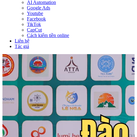
AI Automation
Google Ads
Youtube
Facebook
TikTok
CapCut
Cách kiếm tiền online
Liên hệ
Tác giả