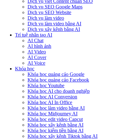
Dịch vụ viết Content chuẩn SEO
Dịch vụ SEO Google Maps
Dịch vụ SEO Website
Dịch vụ làm video
Dịch vụ làm video bằng AI
Dịch vụ xây kênh bằng AI
Trí tuệ nhân tạo AI
AI Chat
AI hình ảnh
AI Video
AI Cover
AI Voice
Khóa học
Khóa học quảng cáo Google
Khóa học quảng cáo Facebook
Khóa học Youtube
Khóa học AI cho doanh nghiệp
Khóa học AI Conversion
Khóa học AI In Office
Khóa học làm video bằng AI
Khóa học Midjourney AI
Khóa học edit video Capcut
Khóa học xây kênh bằng AI
Khóa học kiếm tiền bằng AI
Khóa học xây kênh Tiktok bằng AI