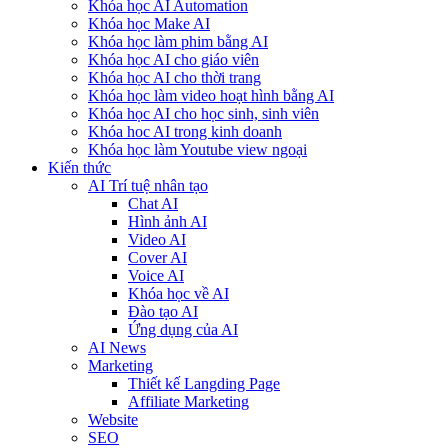
Khóa học AI Automation
Khóa học Make AI
Khóa học làm phim bằng AI
Khóa học AI cho giáo viên
Khóa học AI cho thời trang
Khóa học làm video hoạt hình bằng AI
Khóa học AI cho học sinh, sinh viên
Khóa hoc AI trong kinh doanh
Khóa học làm Youtube view ngoại
Kiến thức
AI Trí tuệ nhân tạo
Chat AI
Hình ảnh AI
Video AI
Cover AI
Voice AI
Khóa học về AI
Đào tạo AI
Ứng dụng của AI
AI News
Marketing
Thiết kế Langding Page
Affiliate Marketing
Website
SEO