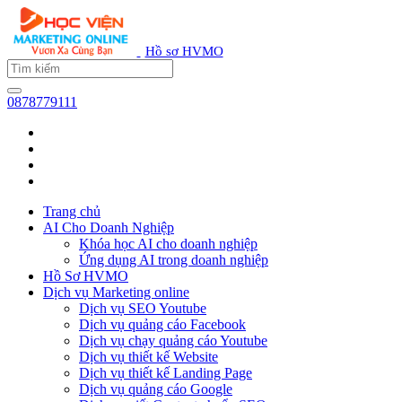
Hồ sơ HVMO
0878779111
Trang chủ
AI Cho Doanh Nghiệp
Khóa học AI cho doanh nghiệp
Ứng dụng AI trong doanh nghiệp
Hồ Sơ HVMO
Dịch vụ Marketing online
Dịch vụ SEO Youtube
Dịch vụ quảng cáo Facebook
Dịch vụ chạy quảng cáo Youtube
Dịch vụ thiết kế Website
Dịch vụ thiết kế Landing Page
Dịch vụ quảng cáo Google