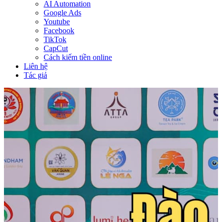
AI Automation
Google Ads
Youtube
Facebook
TikTok
CapCut
Cách kiếm tiền online
Liên hệ
Tác giả