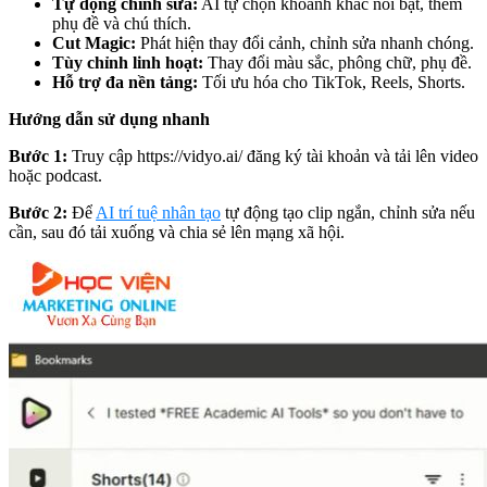
Tự động chỉnh sửa:
AI tự chọn khoảnh khắc nổi bật, thêm
phụ đề và chú thích.
Cut Magic:
Phát hiện thay đổi cảnh, chỉnh sửa nhanh chóng.
Tùy chỉnh linh hoạt:
Thay đổi màu sắc, phông chữ, phụ đề.
Hỗ trợ đa nền tảng:
Tối ưu hóa cho TikTok, Reels, Shorts.
Hướng dẫn sử dụng nhanh
Bước 1:
Truy cập
https://vidyo.ai/
đăng ký tài khoản và tải lên video
hoặc podcast.
Bước 2:
Để
AI trí tuệ nhân tạo
tự động tạo clip ngắn, chỉnh sửa nếu
cần, sau đó tải xuống và chia sẻ lên mạng xã hội.