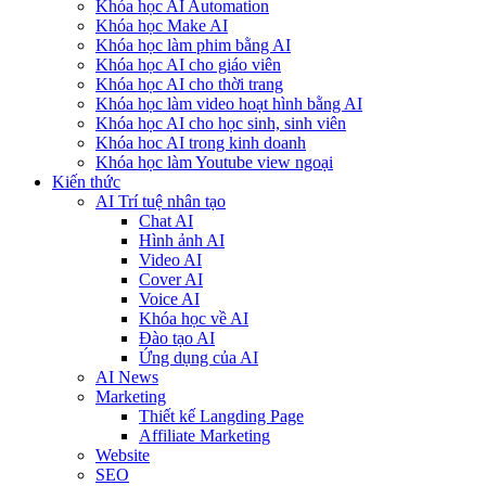
Khóa học AI Automation
Khóa học Make AI
Khóa học làm phim bằng AI
Khóa học AI cho giáo viên
Khóa học AI cho thời trang
Khóa học làm video hoạt hình bằng AI
Khóa học AI cho học sinh, sinh viên
Khóa hoc AI trong kinh doanh
Khóa học làm Youtube view ngoại
Kiến thức
AI Trí tuệ nhân tạo
Chat AI
Hình ảnh AI
Video AI
Cover AI
Voice AI
Khóa học về AI
Đào tạo AI
Ứng dụng của AI
AI News
Marketing
Thiết kế Langding Page
Affiliate Marketing
Website
SEO