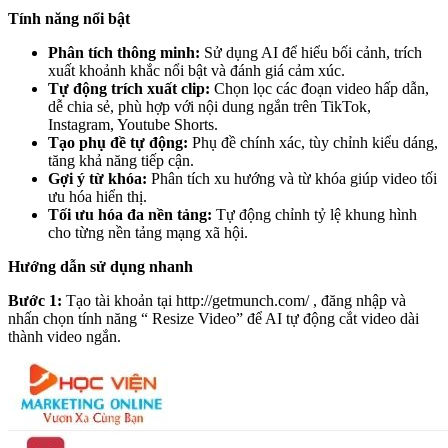
Tính năng nổi bật
Phân tích thông minh:
Sử dụng AI để hiểu bối cảnh, trích
xuất khoảnh khắc nổi bật và đánh giá cảm xúc.
Tự động trích xuất clip:
Chọn lọc các đoạn video hấp dẫn,
dễ chia sẻ, phù hợp với nội dung ngắn trên TikTok,
Instagram, Youtube Shorts.
Tạo phụ đề tự động:
Phụ đề chính xác, tùy chỉnh kiểu dáng,
tăng khả năng tiếp cận.
Gợi ý từ khóa:
Phân tích xu hướng và từ khóa giúp video tối
ưu hóa hiển thị.
Tối ưu hóa đa nền tảng:
Tự động chỉnh tỷ lệ khung hình
cho từng nền tảng mạng xã hội.
Hướng dẫn sử dụng nhanh
Bước 1:
Tạo tài khoản tại
http://getmunch.com/
, đăng nhập và
nhấn chọn tính năng “ Resize Video” để AI tự động cắt video dài
thành video ngắn.