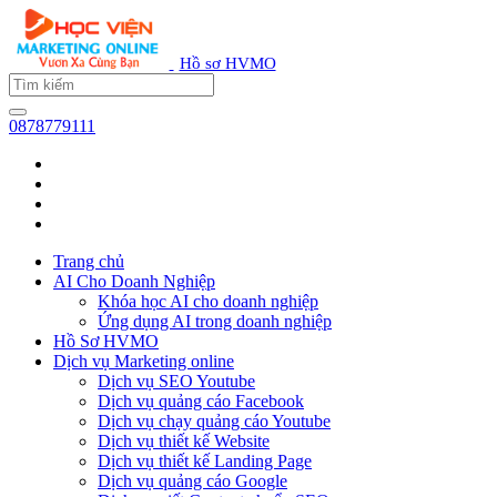
Hồ sơ HVMO
0878779111
Trang chủ
AI Cho Doanh Nghiệp
Khóa học AI cho doanh nghiệp
Ứng dụng AI trong doanh nghiệp
Hồ Sơ HVMO
Dịch vụ Marketing online
Dịch vụ SEO Youtube
Dịch vụ quảng cáo Facebook
Dịch vụ chạy quảng cáo Youtube
Dịch vụ thiết kế Website
Dịch vụ thiết kế Landing Page
Dịch vụ quảng cáo Google