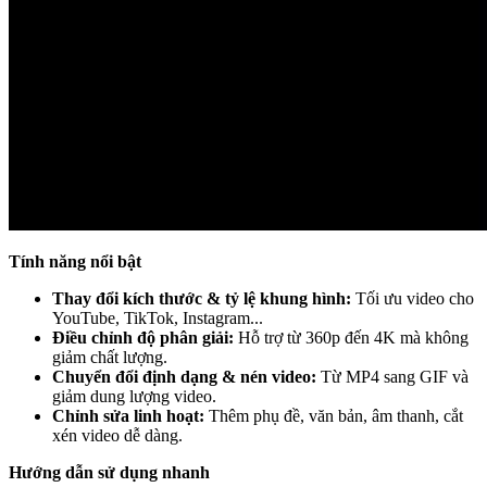
Tính năng nổi bật
Thay đổi kích thước & tỷ lệ khung hình:
Tối ưu video cho
YouTube, TikTok, Instagram...
Điều chỉnh độ phân giải:
Hỗ trợ từ 360p đến 4K mà không
giảm chất lượng.
Chuyển đổi định dạng & nén video:
Từ MP4 sang GIF và
giảm dung lượng video.
Chỉnh sửa linh hoạt:
Thêm phụ đề, văn bản, âm thanh, cắt
xén video dễ dàng.
Hướng dẫn sử dụng nhanh