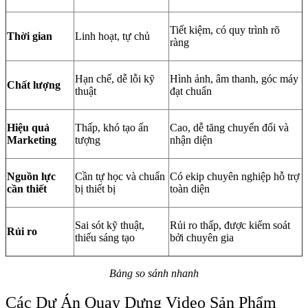
Tiết kiệm, có quy trình rõ
Thời gian
Linh hoạt, tự chủ
ràng
Hạn chế, dễ lỗi kỹ
Hình ảnh, âm thanh, góc máy
Chất lượng
thuật
đạt chuẩn
Hiệu quả
Thấp, khó tạo ấn
Cao, dễ tăng chuyển đổi và
Marketing
tượng
nhận diện
Nguồn lực
Cần tự học và chuẩn
Có ekip chuyên nghiệp hỗ trợ
cần thiết
bị thiết bị
toàn diện
Sai sót kỹ thuật,
Rủi ro thấp, được kiểm soát
Rủi ro
thiếu sáng tạo
bởi chuyên gia
Bảng so sánh nhanh
Các Dự Án Quay Dựng Video Sản Phẩm