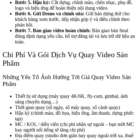
Bước 5. Hậu kỳ:
Cắt dựng, chỉnh màu, chèn nhạc, phụ đề,
logo và hiệu ứng để hoàn thiện nội dung video.
Bước 6. Gửi Demo và chỉnh sửa:
Gửi bản dựng thử cho
khách hàng xem trước, tiếp nhận góp ý và điều chỉnh theo
phản hồi.
Bước 7. Bàn giao video hoàn chỉnh:
Bàn giao bản final
đúng định dạng yêu cầu, hỗ trợ đăng tải và lưu trữ dữ liệu an
toàn.
Chi Phí Và Gói Dịch Vụ Quay Video Sản
Phẩm
Những Yếu Tố Ảnh Hưởng Tới Giá Quay Video Sản
Phẩm
Thiết bị sử dụng (máy quay 4K/6K, fly-cam, gimbal, ánh
sáng chuyên dụng…)
Thời gian quay (số ngày, số máy quay, số cảnh quay)
Hậu kỳ (chỉnh màu, đồ họa, hiệu ứng, âm thanh, dựng phức
tạp)
MC / KOL / diễn viên (chi phí nhân sự ngoài – bạn mời MC
hay người nổi tiếng sẽ tăng chi phí)
Địa điểm quay (studio đơn giản hay quay ngoài trời xa, thuê