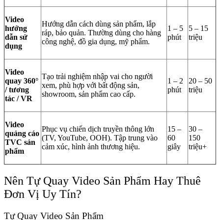
Video
Hướng dẫn cách dùng sản phẩm, lắp
hướng
1 – 5
5 – 15
ráp, bảo quản. Thường dùng cho hàng
dẫn sử
phút
triệu
công nghệ, đồ gia dụng, mỹ phẩm.
dụng
Video
Tạo trải nghiệm nhập vai cho người
quay 360°
1 – 2
20 – 50
xem, phù hợp với bất động sản,
/ tương
phút
triệu
showroom, sản phẩm cao cấp.
tác / VR
Video
Phục vụ chiến dịch truyền thông lớn
15 –
30 –
quảng cáo
(TV, YouTube, OOH). Tập trung vào
60
150
TVC sản
cảm xúc, hình ảnh thương hiệu.
giây
triệu+
phẩm
Nên Tự Quay Video Sản Phẩm Hay Thuê
Đơn Vị Uy Tín?
Tự Quay Video Sản Phẩm