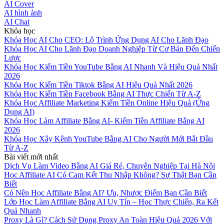
AI Cover
AI hình ảnh
AI Chat
Khóa học
Khóa Học AI Cho CEO: Lộ Trình Ứng Dụng AI Cho Lãnh Đạo
Khóa Học AI Cho Lãnh Đạo Doanh Nghiệp Từ Cơ Bản Đến Chiến
Lược
Khóa Học Kiếm Tiền YouTube Bằng AI Nhanh Và Hiệu Quả Nhất
2026
Khóa Học Kiếm Tiền Tiktok Bằng AI Hiệu Quả Nhất 2026
Khóa Học Kiếm Tiền Facebook Bằng AI Thực Chiến Từ A-Z
Khóa Học Affiliate Marketing Kiếm Tiền Online Hiệu Quả (Ứng
Dụng AI)
Khóa Học Làm Affiliate Bằng AI- Kiếm Tiền Affiliate Bằng AI
2026
Khóa Học Xây Kênh YouTube Bằng AI Cho Người Mới Bắt Đầu
Từ A-Z
Bài viết mới nhất
Dịch Vụ Làm Video Bằng AI Giá Rẻ, Chuyên Nghiệp Tại Hà Nội
Học Affiliate AI Có Cam Kết Thu Nhập Không? Sự Thật Bạn Cần
Biết
Có Nên Học Affiliate Bằng AI? Ưu, Nhược Điểm Bạn Cần Biết
Lớp Học Làm Affiliate Bằng AI Uy Tín – Học Thực Chiến, Ra Kết
Quả Nhanh
Proxy Là Gì? Cách Sử Dụng Proxy An Toàn Hiệu Quả 2026 Với