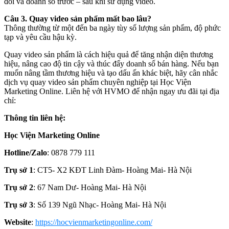
đổi và doanh số trước – sau khi sử dụng video.
Câu 3. Quay video sản phẩm mất bao lâu?
Thông thường từ một đến ba ngày tùy số lượng sản phẩm, độ phức
tạp và yêu cầu hậu kỳ.
Quay video sản phẩm là cách hiệu quả để tăng nhận diện thương
hiệu, nâng cao độ tin cậy và thúc đẩy doanh số bán hàng. Nếu bạn
muốn nâng tầm thương hiệu và tạo dấu ấn khác biệt, hãy cân nhắc
dịch vụ quay video sản phẩm chuyên nghiệp tại Học Viện
Marketing Online. Liên hệ với HVMO để nhận ngay ưu đãi tại địa
chỉ:
Thông tin liên hệ:
Học Viện Marketing Online
Hotline/Zalo
: 0878 779 111
Trụ sở 1
: CT5- X2 KĐT Linh Đàm- Hoàng Mai- Hà Nội
Trụ sở 2
: 67 Nam Dư- Hoàng Mai- Hà Nội
Trụ sở 3
: Số 139 Ngũ Nhạc- Hoàng Mai- Hà Nội
Website
:
https://hocvienmarketingonline.com/