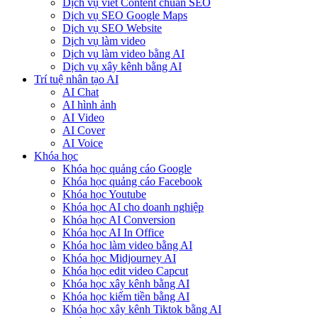
Dịch vụ viết Content chuẩn SEO
Dịch vụ SEO Google Maps
Dịch vụ SEO Website
Dịch vụ làm video
Dịch vụ làm video bằng AI
Dịch vụ xây kênh bằng AI
Trí tuệ nhân tạo AI
AI Chat
AI hình ảnh
AI Video
AI Cover
AI Voice
Khóa học
Khóa học quảng cáo Google
Khóa học quảng cáo Facebook
Khóa học Youtube
Khóa học AI cho doanh nghiệp
Khóa học AI Conversion
Khóa học AI In Office
Khóa học làm video bằng AI
Khóa học Midjourney AI
Khóa học edit video Capcut
Khóa học xây kênh bằng AI
Khóa học kiếm tiền bằng AI
Khóa học xây kênh Tiktok bằng AI