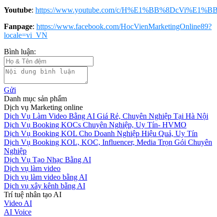
Youtube
:
https://www.youtube.com/c/H%E1%BB%8DcVi%E1%BB
Fanpage
:
https://www.facebook.com/HocVienMarketingOnline89?
locale=vi_VN
Bình luận:
Gửi
Danh mục sản phẩm
Dịch vụ Marketing online
Dịch Vụ Làm Video Bằng AI Giá Rẻ, Chuyên Nghiệp Tại Hà Nội
Dịch Vụ Booking KOCs Chuyên Nghiệp, Uy Tín- HVMO
Dịch Vụ Booking KOL Cho Doanh Nghiệp Hiệu Quả, Uy Tín
Dịch Vụ Booking KOL, KOC, Influencer, Media Trọn Gói Chuyên
Nghiệp
Dịch Vụ Tạo Nhạc Bằng AI
Dịch vụ làm video
Dịch vụ làm video bằng AI
Dịch vụ xây kênh bằng AI
Trí tuệ nhân tạo AI
Video AI
AI Voice