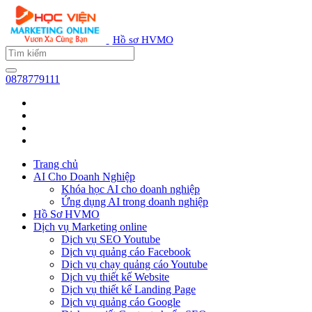
Hồ sơ HVMO
0878779111
Trang chủ
AI Cho Doanh Nghiệp
Khóa học AI cho doanh nghiệp
Ứng dụng AI trong doanh nghiệp
Hồ Sơ HVMO
Dịch vụ Marketing online
Dịch vụ SEO Youtube
Dịch vụ quảng cáo Facebook
Dịch vụ chạy quảng cáo Youtube
Dịch vụ thiết kế Website
Dịch vụ thiết kế Landing Page
Dịch vụ quảng cáo Google