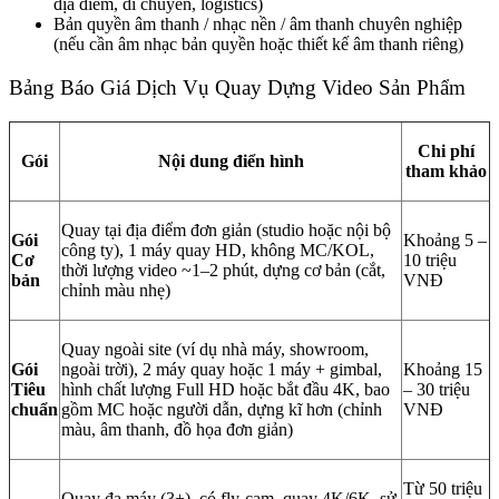
địa điểm, di chuyển, logistics)
Bản quyền âm thanh / nhạc nền / âm thanh chuyên nghiệp
(nếu cần âm nhạc bản quyền hoặc thiết kế âm thanh riêng)
Bảng Báo Giá Dịch Vụ Quay Dựng Video Sản Phẩm
Chi phí
Gói
Nội dung điển hình
tham khảo
Quay tại địa điểm đơn giản (studio hoặc nội bộ
Gói
Khoảng 5 –
công ty), 1 máy quay HD, không MC/KOL,
Cơ
10 triệu
thời lượng video ~1–2 phút, dựng cơ bản (cắt,
bản
VNĐ
chỉnh màu nhẹ)
Quay ngoài site (ví dụ nhà máy, showroom,
Gói
ngoài trời), 2 máy quay hoặc 1 máy + gimbal,
Khoảng 15
Tiêu
hình chất lượng Full HD hoặc bắt đầu 4K, bao
– 30 triệu
chuẩn
gồm MC hoặc người dẫn, dựng kĩ hơn (chỉnh
VNĐ
màu, âm thanh, đồ họa đơn giản)
Từ 50 triệu
Quay đa máy (3+), có fly-cam, quay 4K/6K, sử