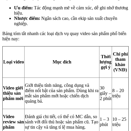
Ưu điểm:
Tác động mạnh mẽ về cảm xúc, dễ ghi nhớ thương
hiệu.
Nhược điểm:
Ngân sách cao, cần ekip sản xuất chuyên
nghiệp.
Bảng tóm tắt nhanh các loại dịch vụ quay video sản phẩm phổ biến
hiện nay:
Chi phí
Thời
tham
Loại video
Mục đích
lượng
khảo
gợi ý
(VNĐ)
Giới thiệu tính năng, công dụng và
Video giới
30
điểm nổi bật của sản phẩm. Dùng khi ra
8 – 20
thiệu sản
giây –
mắt sản phẩm mới hoặc chiến dịch
triệu
phẩm mới
2 phút
quảng bá.
Video
Đánh giá chi tiết, có thể có MC dẫn, so
1 – 3
10 – 25
review sản
sánh với đối thủ hoặc sản phẩm cũ. Tạo
phút
triệu
phẩm
sự tin cậy và tăng tỉ lệ mua hàng.