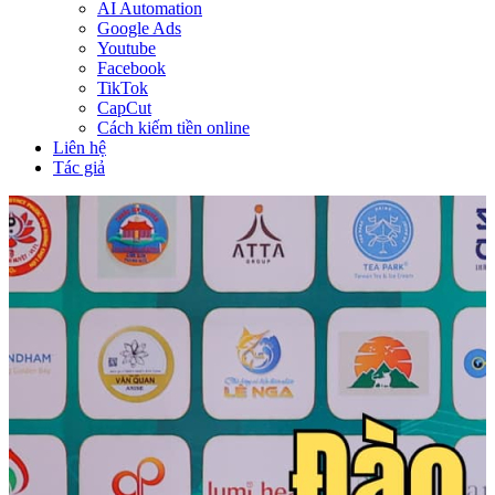
AI Automation
Google Ads
Youtube
Facebook
TikTok
CapCut
Cách kiếm tiền online
Liên hệ
Tác giả