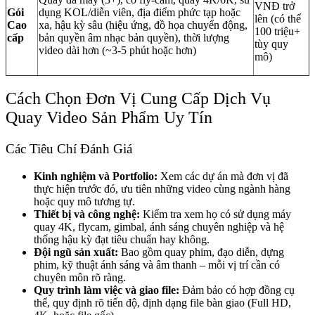
VNĐ trở
Gói
dụng KOL/diễn viên, địa điểm phức tạp hoặc
lên (có thể
Cao
xa, hậu kỳ sâu (hiệu ứng, đồ họa chuyển động,
100 triệu+
cấp
bản quyền âm nhạc bản quyền), thời lượng
tùy quy
video dài hơn (~3-5 phút hoặc hơn)
mô)
Cách Chọn Đơn Vị Cung Cấp Dịch Vụ
Quay Video Sản Phẩm Uy Tín
Các Tiêu Chí Đánh Giá
Kinh nghiệm và Portfolio:
Xem các dự án mà đơn vị đã
thực hiện trước đó, ưu tiên những video cùng ngành hàng
hoặc quy mô tương tự.
Thiết bị và công nghệ:
Kiểm tra xem họ có sử dụng máy
quay 4K, flycam, gimbal, ánh sáng chuyên nghiệp và hệ
thống hậu kỳ đạt tiêu chuẩn hay không.
Đội ngũ sản xuất:
Bao gồm quay phim, đạo diễn, dựng
phim, kỹ thuật ánh sáng và âm thanh – mỗi vị trí cần có
chuyên môn rõ ràng.
Quy trình làm việc và giao file:
Đảm bảo có hợp đồng cụ
thể, quy định rõ tiến độ, định dạng file bàn giao (Full HD,