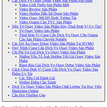
Các Dịch Vụ Quay Dựng Video Sản Phẩm Phổ Biến
Video Giới Thiệu Sản Phẩm Mới
Video Review Sản Phẩm
Video Hướng Dẫn Sử Dụng Sản Phẩm
Video Quay 360 Độ Hoặc Tương Tác
Video Quảng Cáo TVC Sản Phẩm
Nên Tự Quay Video Sản Phẩm Hay Thuê Đơn Vị Uy Tín?
Tự Quay Video Sản Phẩm
Thuê Đơn Vị Cung Cấp Dịch Vụ Quay Clip Quảng
Cáo Sản Phẩm Chuyên Nghiệp
Các Dự Án Quay Dựng Video Sản Phẩm Tại HVMO
Quy Trình Cung Cấp Dịch Vụ Quay Video Sản Phẩm
Chi Phí Và Gói Dịch Vụ Quay Video Sản Phẩm
Những Yếu Tố Ảnh Hưởng Tới Giá Quay Video Sản
Phẩm
Bảng Báo Giá Dịch Vụ Quay Dựng Video Sản Phẩm
Cách Chọn Đơn Vị Cung Cấp Dịch Vụ Quay Video Sản
Phẩm Uy Tín
Các Tiêu Chí Đánh Giá
Những Điểm Cần Tránh
Dịch Vụ Quay Video Sản Phẩm Chất Lượng Tại Học Viện
Marketing Online
Câu Hỏi Thường Gặp