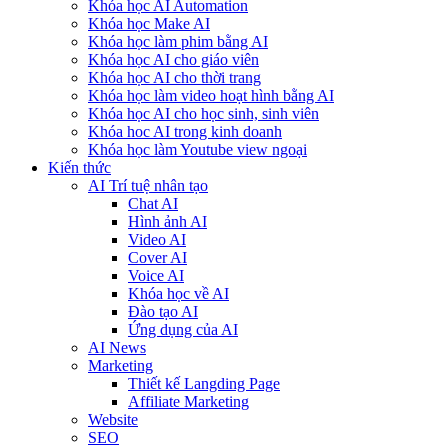
Khóa học AI Automation
Khóa học Make AI
Khóa học làm phim bằng AI
Khóa học AI cho giáo viên
Khóa học AI cho thời trang
Khóa học làm video hoạt hình bằng AI
Khóa học AI cho học sinh, sinh viên
Khóa hoc AI trong kinh doanh
Khóa học làm Youtube view ngoại
Kiến thức
AI Trí tuệ nhân tạo
Chat AI
Hình ảnh AI
Video AI
Cover AI
Voice AI
Khóa học về AI
Đào tạo AI
Ứng dụng của AI
AI News
Marketing
Thiết kế Langding Page
Affiliate Marketing
Website
SEO