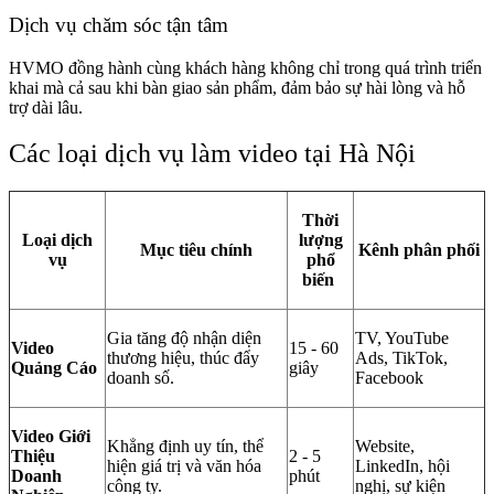
Dịch vụ chăm sóc tận tâm
HVMO đồng hành cùng khách hàng không chỉ trong quá trình triển
khai mà cả sau khi bàn giao sản phẩm, đảm bảo sự hài lòng và hỗ
trợ dài lâu.
Các loại dịch vụ làm video tại Hà Nội
Thời
Loại dịch
lượng
Mục tiêu chính
Kênh phân phối
vụ
phổ
biến
Gia tăng độ nhận diện
TV, YouTube
Video
15 - 60
thương hiệu, thúc đẩy
Ads, TikTok,
Quảng Cáo
giây
doanh số.
Facebook
Video Giới
Khẳng định uy tín, thể
Website,
Thiệu
2 - 5
hiện giá trị và văn hóa
LinkedIn, hội
Doanh
phút
công ty.
nghị, sự kiện