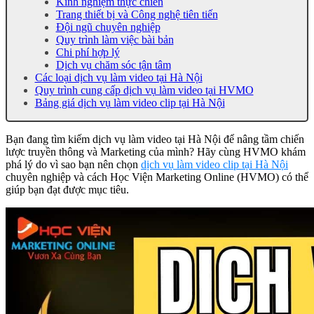
Kinh nghiệm thực chiến
Trang thiết bị và Công nghệ tiên tiến
Đội ngũ chuyên nghiệp
Quy trình làm việc bài bản
Chi phí hợp lý
Dịch vụ chăm sóc tận tâm
Các loại dịch vụ làm video tại Hà Nội
Quy trình cung cấp dịch vụ làm video tại HVMO
Bảng giá dịch vụ làm video clip tại Hà Nội
Bạn đang tìm kiếm dịch vụ làm video tại Hà Nội để nâng tầm chiến
lược truyền thông và Marketing của mình? Hãy cùng HVMO khám
phá lý do vì sao bạn nên chọn
dịch vụ làm video clip tại Hà Nội
chuyên nghiệp và cách Học Viện Marketing Online (HVMO) có thể
giúp bạn đạt được mục tiêu.