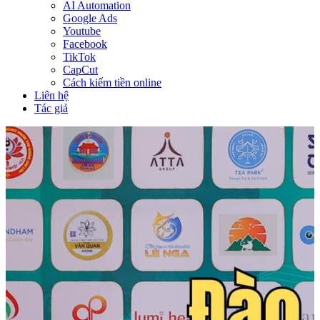
AI Automation
Google Ads
Youtube
Facebook
TikTok
CapCut
Cách kiếm tiền online
Liên hệ
Tác giả