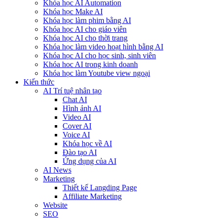
Khóa học AI Automation
Khóa học Make AI
Khóa học làm phim bằng AI
Khóa học AI cho giáo viên
Khóa học AI cho thời trang
Khóa học làm video hoạt hình bằng AI
Khóa học AI cho học sinh, sinh viên
Khóa hoc AI trong kinh doanh
Khóa học làm Youtube view ngoại
Kiến thức
AI Trí tuệ nhân tạo
Chat AI
Hình ảnh AI
Video AI
Cover AI
Voice AI
Khóa học về AI
Đào tạo AI
Ứng dụng của AI
AI News
Marketing
Thiết kế Langding Page
Affiliate Marketing
Website
SEO