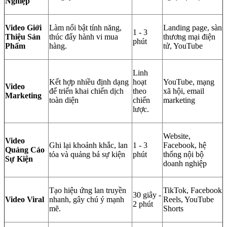
Nghiệp
Video Giới
Làm nổi bật tính năng,
Landing page, sàn
1 - 3
Thiệu Sản
thúc đẩy hành vi mua
thương mại điện
phút
Phẩm
hàng.
tử, YouTube
Linh
Kết hợp nhiều định dạng
hoạt
YouTube, mạng
Video
để triển khai chiến dịch
theo
xã hội, email
Marketing
toàn diện
chiến
marketing
lược.
Website,
Video
Ghi lại khoảnh khắc, lan
1 - 3
Facebook, hệ
Quảng Cáo
tỏa và quảng bá sự kiện
phút
thống nội bộ
Sự Kiện
doanh nghiệp
Tạo hiệu ứng lan truyền
TikTok, Facebook
30 giây -
Video Viral
nhanh, gây chú ý mạnh
Reels, YouTube
2 phút
mẽ.
Shorts