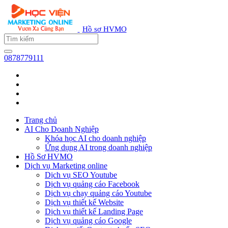
Hồ sơ HVMO
0878779111
Trang chủ
AI Cho Doanh Nghiệp
Khóa học AI cho doanh nghiệp
Ứng dụng AI trong doanh nghiệp
Hồ Sơ HVMO
Dịch vụ Marketing online
Dịch vụ SEO Youtube
Dịch vụ quảng cáo Facebook
Dịch vụ chạy quảng cáo Youtube
Dịch vụ thiết kế Website
Dịch vụ thiết kế Landing Page
Dịch vụ quảng cáo Google