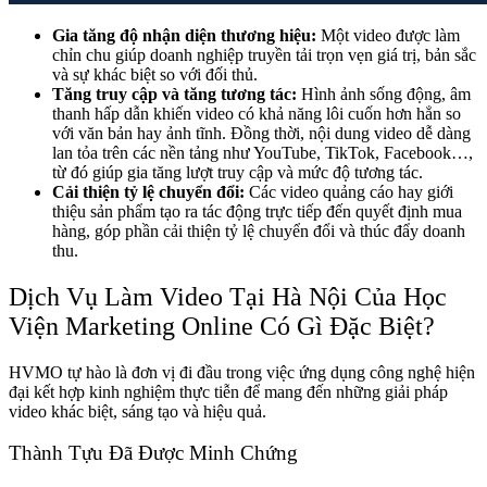
Gia tăng độ nhận diện thương hiệu:
Một video được làm
chỉn chu giúp doanh nghiệp truyền tải trọn vẹn giá trị, bản sắc
và sự khác biệt so với đối thủ.
Tăng truy cập và tăng tương tác:
Hình ảnh sống động, âm
thanh hấp dẫn khiến video có khả năng lôi cuốn hơn hẳn so
với văn bản hay ảnh tĩnh. Đồng thời, nội dung video dễ dàng
lan tỏa trên các nền tảng như YouTube, TikTok, Facebook…,
từ đó giúp gia tăng lượt truy cập và mức độ tương tác.
Cải thiện tỷ lệ chuyển đổi:
Các video quảng cáo hay giới
thiệu sản phẩm tạo ra tác động trực tiếp đến quyết định mua
hàng, góp phần cải thiện tỷ lệ chuyển đổi và thúc đẩy doanh
thu.
Dịch Vụ Làm Video Tại Hà Nội Của Học
Viện Marketing Online Có Gì Đặc Biệt?
HVMO tự hào là đơn vị đi đầu trong việc ứng dụng công nghệ hiện
đại kết hợp kinh nghiệm thực tiễn để mang đến những giải pháp
video khác biệt, sáng tạo và hiệu quả.
Thành Tựu Đã Được Minh Chứng