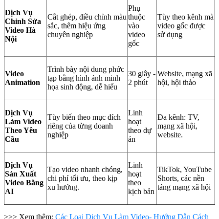
Phụ
Dịch Vụ
Cắt ghép, điều chỉnh màu
thuộc
Tùy theo kênh mà
Chỉnh Sửa
sắc, thêm hiệu ứng
vào
video gốc được
Video Hà
chuyên nghiệp
video
sử dụng
Nội
gốc
Trình bày nội dung phức
Video
30 giây -
Website, mạng xã
tạp bằng hình ảnh minh
Animation
2 phút
hội, hội thảo
họa sinh động, dễ hiểu
Dịch Vụ
Linh
Tùy biến theo mục đích
Đa kênh: TV,
Làm Video
hoạt
riêng của từng doanh
mạng xã hội,
Theo Yêu
theo dự
nghiệp
website.
Cầu
án
Dịch Vụ
Linh
Tạo video nhanh chóng,
TikTok, YouTube
Sản Xuất
hoạt
chi phí tối ưu, theo kịp
Shorts, các nền
Video Bằng
theo
xu hướng.
tảng mạng xã hội
AI
kịch bản
>>> Xem thêm:
Các Loại Dịch Vụ Làm Video- Hướng Dẫn Cách