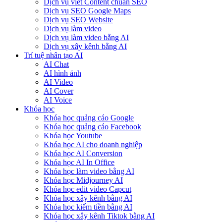
Dịch vụ viết Content chuẩn SEO
Dịch vụ SEO Google Maps
Dịch vụ SEO Website
Dịch vụ làm video
Dịch vụ làm video bằng AI
Dịch vụ xây kênh bằng AI
Trí tuệ nhân tạo AI
AI Chat
AI hình ảnh
AI Video
AI Cover
AI Voice
Khóa học
Khóa học quảng cáo Google
Khóa học quảng cáo Facebook
Khóa học Youtube
Khóa học AI cho doanh nghiệp
Khóa học AI Conversion
Khóa học AI In Office
Khóa học làm video bằng AI
Khóa học Midjourney AI
Khóa học edit video Capcut
Khóa học xây kênh bằng AI
Khóa học kiếm tiền bằng AI
Khóa học xây kênh Tiktok bằng AI