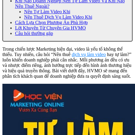
Khi Nào Doanh Nghiệp Nên Tự Làm Video Và Khi Nào
Nên Thuê Ngoài?
Nên Tự Làm Video Khi
Nên Thuê Dịch Vụ Làm Video Khi
Cách Lựa Chọn Phương Án Phù Hợp
Lời Khuyên Từ Chuyên Gia HVMO
Câu hỏi thường gặp
Trong chiến lược Marketing hiện đại, video là yếu tố không thể
thiếu. Tuy nhiên, câu hỏi “Nên thuê
dịch vụ làm video
hay tự làm?”
luôn khiến doanh nghiệp phải cân nhắc. Mỗi phương án đều có ưu
và nhược điểm riêng, ảnh hưởng trực tiếp đến hình ảnh thương hiệu
và hiệu quả truyền thông. Bài viết dưới đây, HVMO sẽ mang đến
phân tích khách quan để doanh nghiệp đưa ra quyết định sáng suốt.