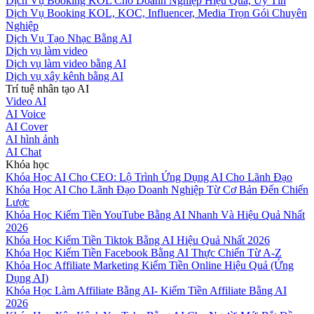
Dịch Vụ Booking KOL Cho Doanh Nghiệp Hiệu Quả, Uy Tín
Dịch Vụ Booking KOL, KOC, Influencer, Media Trọn Gói Chuyên
Nghiệp
Dịch Vụ Tạo Nhạc Bằng AI
Dịch vụ làm video
Dịch vụ làm video bằng AI
Dịch vụ xây kênh bằng AI
Trí tuệ nhân tạo AI
Video AI
AI Voice
AI Cover
AI hình ảnh
AI Chat
Khóa học
Khóa Học AI Cho CEO: Lộ Trình Ứng Dụng AI Cho Lãnh Đạo
Khóa Học AI Cho Lãnh Đạo Doanh Nghiệp Từ Cơ Bản Đến Chiến
Lược
Khóa Học Kiếm Tiền YouTube Bằng AI Nhanh Và Hiệu Quả Nhất
2026
Khóa Học Kiếm Tiền Tiktok Bằng AI Hiệu Quả Nhất 2026
Khóa Học Kiếm Tiền Facebook Bằng AI Thực Chiến Từ A-Z
Khóa Học Affiliate Marketing Kiếm Tiền Online Hiệu Quả (Ứng
Dụng AI)
Khóa Học Làm Affiliate Bằng AI- Kiếm Tiền Affiliate Bằng AI
2026