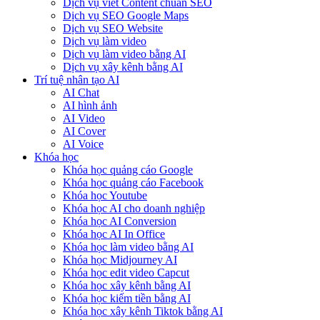
Dịch vụ viết Content chuẩn SEO
Dịch vụ SEO Google Maps
Dịch vụ SEO Website
Dịch vụ làm video
Dịch vụ làm video bằng AI
Dịch vụ xây kênh bằng AI
Trí tuệ nhân tạo AI
AI Chat
AI hình ảnh
AI Video
AI Cover
AI Voice
Khóa học
Khóa học quảng cáo Google
Khóa học quảng cáo Facebook
Khóa học Youtube
Khóa học AI cho doanh nghiệp
Khóa học AI Conversion
Khóa học AI In Office
Khóa học làm video bằng AI
Khóa học Midjourney AI
Khóa học edit video Capcut
Khóa học xây kênh bằng AI
Khóa học kiếm tiền bằng AI
Khóa học xây kênh Tiktok bằng AI