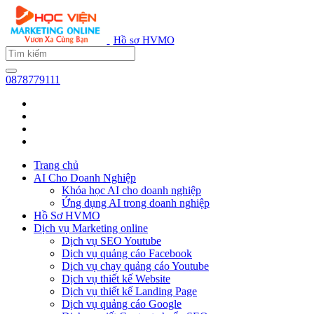
Hồ sơ HVMO
0878779111
Trang chủ
AI Cho Doanh Nghiệp
Khóa học AI cho doanh nghiệp
Ứng dụng AI trong doanh nghiệp
Hồ Sơ HVMO
Dịch vụ Marketing online
Dịch vụ SEO Youtube
Dịch vụ quảng cáo Facebook
Dịch vụ chạy quảng cáo Youtube
Dịch vụ thiết kế Website
Dịch vụ thiết kế Landing Page
Dịch vụ quảng cáo Google