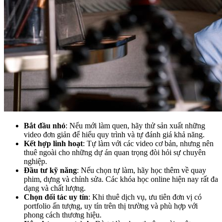
Bắt đầu nhỏ
: Nếu mới làm quen, hãy thử sản xuất những
video đơn giản để hiểu quy trình và tự đánh giá khả năng.
Kết hợp linh hoạt
: Tự làm với các video cơ bản, nhưng nên
thuê ngoài cho những dự án quan trọng đòi hỏi sự chuyên
nghiệp.
Đầu tư kỹ năng
: Nếu chọn tự làm, hãy học thêm về quay
phim, dựng và chỉnh sửa. Các khóa học online hiện nay rất đa
dạng và chất lượng.
Chọn đối tác uy tín
: Khi thuê dịch vụ, ưu tiên đơn vị có
portfolio ấn tượng, uy tín trên thị trường và phù hợp với
phong cách thương hiệu.