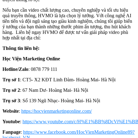
Nếu bạn cần video chất lượng cao, chuyên nghiệp và tối ưu hiệu
quả truyền thông, HVMO là lựa chọn lý tưởng. Với công nghệ AI
tiên tiến và đội ngũ sáng tạo giàu kinh nghiệm, chúng tôi giúp biến
ý tưởng của bạn thành những thước phim ấn tượng, thu hút khách
hàng. Liên hệ ngay HVMO để được tư vấn giải pháp video phù
hợp nhất tại địa chỉ:
Thông tin liên hệ:
Học Viện Marketing Online
Hotline/Zalo
: 0878 779 111
Trụ sở 1
: CT5- X2 KĐT Linh Đàm- Hoàng Mai- Hà Nội
Trụ sở 2
: 67 Nam Dư- Hoàng Mai- Hà Nội
Trụ sở 3
: Số 139 Ngũ Nhạc- Hoàng Mai- Hà Nội
Website
:
https://hocvienmarketingonline.com/
Youtube
:
https://www.youtube.com/c/H%E1%BB%8DcVi%E1%BB
Fanpage
:
https://www.facebook.com/HocVienMarketingOnline89?
locale=vi_VN