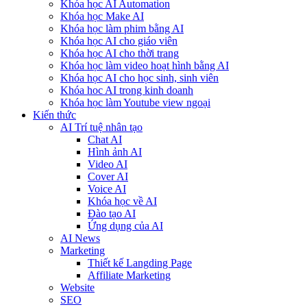
Khóa học AI Automation
Khóa học Make AI
Khóa học làm phim bằng AI
Khóa học AI cho giáo viên
Khóa học AI cho thời trang
Khóa học làm video hoạt hình bằng AI
Khóa học AI cho học sinh, sinh viên
Khóa hoc AI trong kinh doanh
Khóa học làm Youtube view ngoại
Kiến thức
AI Trí tuệ nhân tạo
Chat AI
Hình ảnh AI
Video AI
Cover AI
Voice AI
Khóa học về AI
Đào tạo AI
Ứng dụng của AI
AI News
Marketing
Thiết kế Langding Page
Affiliate Marketing
Website
SEO