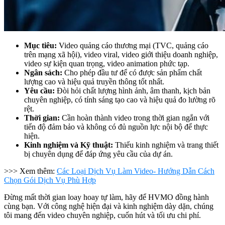
Mục tiêu:
Video quảng cáo thương mại (TVC, quảng cáo
trên mạng xã hội), video viral, video giới thiệu doanh nghiệp,
video sự kiện quan trọng, video animation phức tạp.
Ngân sách:
Cho phép đầu tư để có được sản phẩm chất
lượng cao và hiệu quả truyền thông tốt nhất.
Yêu cầu:
Đòi hỏi chất lượng hình ảnh, âm thanh, kịch bản
chuyên nghiệp, có tính sáng tạo cao và hiệu quả đo lường rõ
rệt.
Thời gian:
Cần hoàn thành video trong thời gian ngắn với
tiến độ đảm bảo và không có đủ nguồn lực nội bộ để thực
hiện.
Kinh nghiệm và Kỹ thuật:
Thiếu kinh nghiệm và trang thiết
bị chuyên dụng để đáp ứng yêu cầu của dự án.
>>> Xem thêm:
Các Loại Dịch Vụ Làm Video- Hướng Dẫn Cách
Chọn Gói Dịch Vụ Phù Hợp
Đừng mất thời gian loay hoay tự làm, hãy để HVMO đồng hành
cùng bạn. Với công nghệ hiện đại và kinh nghiệm dày dặn, chúng
tôi mang đến video chuyên nghiệp, cuốn hút và tối ưu chi phí.