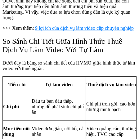
Quyết định này không chỉ tác động đến chi phí sản xuất, mà còn
ảnh hưởng trực tiếp đến hình ảnh thương hiệu và hiệu quả
Marketing. Vì vậy, việc đưa ra lựa chọn đúng đắn là cực kỳ quan
trọng.
>>> Xem thêm:
9 lợi ích của dịch vụ làm video clip chuyên nghiệp
So Sánh Chi Tiết Giữa Hình Thức Thuê
Dịch Vụ Làm Video Với Tự Làm
Dưới đây là bảng so sánh chi tiết của HVMO giữa hình thức tự làm
video với thuê ngoài:
Tiêu chí
Tự làm video
Thuê dịch vụ làm video
Đầu tư ban đầu thấp,
Chi phí trọn gói, cao hơn
Chi phí
nhưng dễ phát sinh chi phí
nhưng minh bạch
ẩn
Mục tiêu nội
Video đơn giản, nội bộ, cá
Video quảng cáo, thương
dung
nhân
hiệu, TVC cao cấp