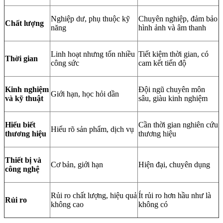
Nghiệp dư, phụ thuộc kỹ
Chuyên nghiệp, đảm bảo
Chất lượng
năng
hình ảnh và âm thanh
Linh hoạt nhưng tốn nhiều
Tiết kiệm thời gian, có
Thời gian
công sức
cam kết tiến độ
Kinh nghiệm
Đội ngũ chuyên môn
Giới hạn, học hỏi dần
và kỹ thuật
sâu, giàu kinh nghiệm
Hiểu biết
Cần thời gian nghiên cứu
Hiểu rõ sản phẩm, dịch vụ
thương hiệu
thương hiệu
Thiết bị và
Cơ bản, giới hạn
Hiện đại, chuyên dụng
công nghệ
Rủi ro chất lượng, hiệu quả
Ít rủi ro hơn hầu như là
Rủi ro
không cao
không có