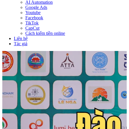
AI Automation
Google Ads
Youtube
Facebook
TikTok
CapCut
Cách kiếm tiền online
Liên hệ
Tác giả