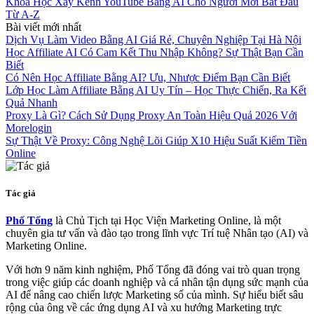
Khóa Học Xây Kênh YouTube Bằng AI Cho Người Mới Bắt Đầu
Từ A-Z
Bài viết mới nhất
Dịch Vụ Làm Video Bằng AI Giá Rẻ, Chuyên Nghiệp Tại Hà Nội
Học Affiliate AI Có Cam Kết Thu Nhập Không? Sự Thật Bạn Cần
Biết
Có Nên Học Affiliate Bằng AI? Ưu, Nhược Điểm Bạn Cần Biết
Lớp Học Làm Affiliate Bằng AI Uy Tín – Học Thực Chiến, Ra Kết
Quả Nhanh
Proxy Là Gì? Cách Sử Dụng Proxy An Toàn Hiệu Quả 2026 Với
Morelogin
Sự Thật Về Proxy: Công Nghệ Lõi Giúp X10 Hiệu Suất Kiếm Tiền
Online
Tác giả
Phố Tổng
là Chủ Tịch tại Học Viện Marketing Online, là một
chuyên gia tư vấn và đào tạo trong lĩnh vực Trí tuệ Nhân tạo (AI) và
Marketing Online.
Với hơn 9 năm kinh nghiệm, Phố Tổng đã đóng vai trò quan trọng
trong việc giúp các doanh nghiệp và cá nhân tận dụng sức mạnh của
AI để nâng cao chiến lược Marketing số của mình. Sự hiểu biết sâu
rộng của ông về các ứng dụng AI và xu hướng Marketing trực