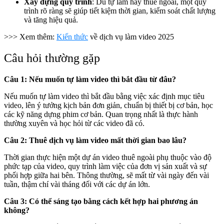
Xây dựng quy trình
: Dù tự làm hay thuê ngoài, một quy
trình rõ ràng sẽ giúp tiết kiệm thời gian, kiểm soát chất lượng
và tăng hiệu quả.
>>> Xem thêm:
Kiến thức
về dịch vụ làm video 2025
Câu hỏi thường gặp
Câu 1: Nếu muốn tự làm video thì bắt đầu từ đâu?
Nếu muốn tự làm video thì bắt đầu bằng việc xác định mục tiêu
video, lên ý tưởng kịch bản đơn giản, chuẩn bị thiết bị cơ bản, học
các kỹ năng dựng phim cơ bản. Quan trọng nhất là thực hành
thường xuyên và học hỏi từ các video đã có.
Câu 2: Thuê dịch vụ làm video mất thời gian bao lâu?
Thời gian thực hiện một dự án video thuê ngoài phụ thuộc vào độ
phức tạp của video, quy trình làm việc của đơn vị sản xuất và sự
phối hợp giữa hai bên. Thông thường, sẽ mất từ vài ngày đến vài
tuần, thậm chí vài tháng đối với các dự án lớn.
Câu 3: Có thể sáng tạo bằng cách kết hợp hai phương án
không?