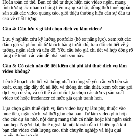
Hoàn toàn có thể. Bạn có thể tự thực hiện các video ngắn, mang
tính tương tác nhanh chóng trên mạng xã hội, đồng thời thuê ngoài
sản xuất các video quảng cáo, giới thiệu thương hiệu cần sự đầu tư
cao về chất lượng.
Câu 4: Cần lưu ý gì khi chọn dịch vụ làm video?
Lưu ý nghiên cứu kỹ lưỡng portfolio (hồ sơ năng lực), xem xét các
đánh giá và phản hồi từ khách hàng trước đó, trao đổi chi tiết về ý
tưởng, ngân sách và tiến độ. Yêu cầu báo giá chi tiết và hợp đồng rõ
ràng để tránh các vấn đề phát sinh sau này.
Câu 5: Có cách nào để tiết kiệm chi phí khi thuê dịch vụ làm
video không?
Lên kế hoạch chi tiết và thống nhất rõ ràng về yêu cầu với bên sản
xuất, cung cấp đầy đủ tài liệu và thông tin cần thiết, xem xét các gói
dịch vụ có sẵn, và có thể cân nhắc lựa chọn các đơn vị sản xuất
video trẻ hoặc freelancer có mức giá cạnh tranh hơn.
Lựa chọn giữa thuê dịch vụ làm video hay tự làm phụ thuộc vào
mục tiêu, ngân sách, và thời gian của bạn. Tự làm video phù hợp
cho các dự án nhỏ, nội dung mang tính cá nhân hoặc khi ngân sách
hạn hẹp. Ngược lại, thuê ngoài là một khoản đầu tư hiệu quả khi
bạn cần video chất lượng cao, tính chuyên nghiệp và hiệu quả
truyền thông rõ rệt.