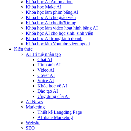
Khóa học AI Automation
Khóa học Make AI
Khóa học làm phim bằng AI
Khóa học AI cho giáo viên
Khóa học AI cho thời trang
Khóa học làm video hoạt hình bằng AI
Khóa học AI cho học sinh, sinh viên
Khóa hoc AI trong kinh doanh
Khóa học làm Youtube view ngoại
Kiến thức
AI Trí tuệ nhân tạo
Chat AI
Hình ảnh AI
Video AI
Cover AI
Voice AI
Khóa học về AI
Đào tạo AI
Ứng dụng của AI
AI News
Marketing
Thiết kế Langding Page
Affiliate Marketing
Website
SEO