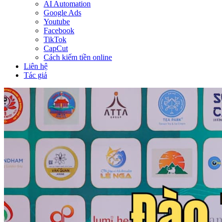
AI Automation
Google Ads
Youtube
Facebook
TikTok
CapCut
Cách kiếm tiền online
Liên hệ
Tác giả