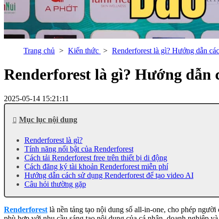
Trang chủ
Kiến thức
Renderforest là gì? Hướng dẫn các
Renderforest là gì? Hướng dẫn c
2025-05-14 15:21:11
Mục lục nội dung
Renderforest là gì?
Tính năng nổi bật của Renderforest
Cách tải Renderforest​ free trên thiết bị di động
Cách đăng ký tài khoản Renderforest miễn phí
Hướng dẫn cách sử dụng Renderforest để tạo video AI
Câu hỏi thường gặp
Renderforest
là nền tảng tạo nội dung số all-in-one, cho phép ngườ
phù hợp với nhu cầu sáng tạo nội dung của cá nhân, doanh nghiệp và t