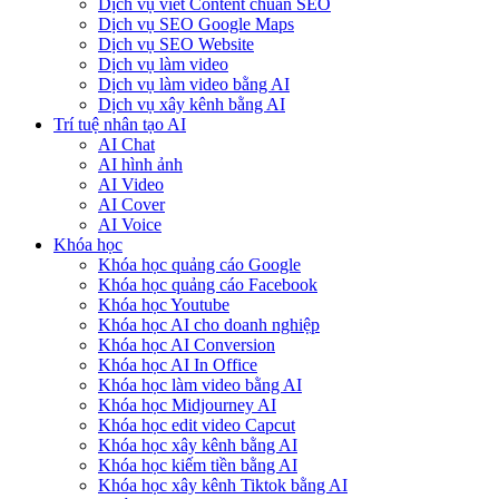
Dịch vụ viết Content chuẩn SEO
Dịch vụ SEO Google Maps
Dịch vụ SEO Website
Dịch vụ làm video
Dịch vụ làm video bằng AI
Dịch vụ xây kênh bằng AI
Trí tuệ nhân tạo AI
AI Chat
AI hình ảnh
AI Video
AI Cover
AI Voice
Khóa học
Khóa học quảng cáo Google
Khóa học quảng cáo Facebook
Khóa học Youtube
Khóa học AI cho doanh nghiệp
Khóa học AI Conversion
Khóa học AI In Office
Khóa học làm video bằng AI
Khóa học Midjourney AI
Khóa học edit video Capcut
Khóa học xây kênh bằng AI
Khóa học kiếm tiền bằng AI
Khóa học xây kênh Tiktok bằng AI