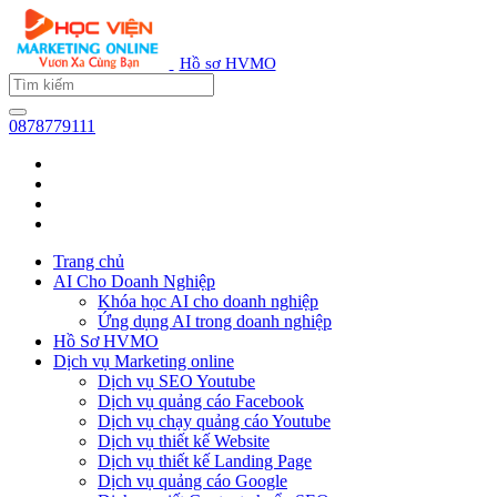
Hồ sơ HVMO
0878779111
Trang chủ
AI Cho Doanh Nghiệp
Khóa học AI cho doanh nghiệp
Ứng dụng AI trong doanh nghiệp
Hồ Sơ HVMO
Dịch vụ Marketing online
Dịch vụ SEO Youtube
Dịch vụ quảng cáo Facebook
Dịch vụ chạy quảng cáo Youtube
Dịch vụ thiết kế Website
Dịch vụ thiết kế Landing Page
Dịch vụ quảng cáo Google