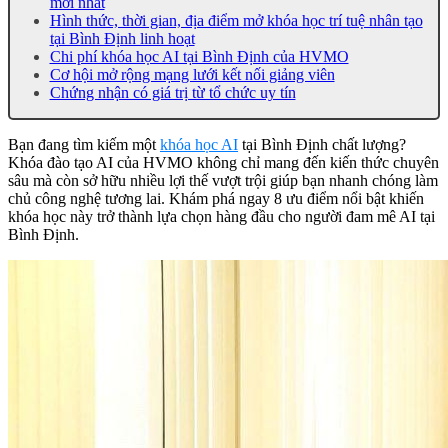
mới nhất
Hình thức, thời gian, địa điểm mở khóa học trí tuệ nhân tạo
tại Bình Định linh hoạt
Chi phí khóa học AI tại Bình Định của HVMO
Cơ hội mở rộng mạng lưới kết nối giảng viên
Chứng nhận có giá trị từ tổ chức uy tín
Bạn đang tìm kiếm một
khóa học AI
tại Bình Định chất lượng?
Khóa đào tạo AI của HVMO không chỉ mang đến kiến thức chuyên
sâu mà còn sở hữu nhiều lợi thế vượt trội giúp bạn nhanh chóng làm
chủ công nghệ tương lai. Khám phá ngay 8 ưu điểm nổi bật khiến
khóa học này trở thành lựa chọn hàng đầu cho người đam mê AI tại
Bình Định.