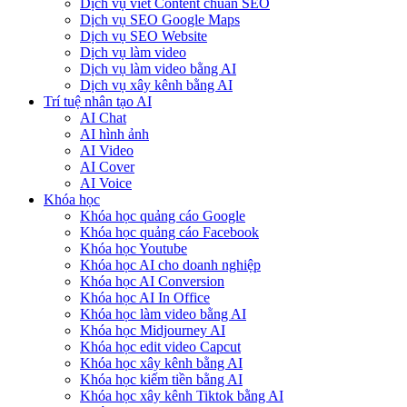
Dịch vụ viết Content chuẩn SEO
Dịch vụ SEO Google Maps
Dịch vụ SEO Website
Dịch vụ làm video
Dịch vụ làm video bằng AI
Dịch vụ xây kênh bằng AI
Trí tuệ nhân tạo AI
AI Chat
AI hình ảnh
AI Video
AI Cover
AI Voice
Khóa học
Khóa học quảng cáo Google
Khóa học quảng cáo Facebook
Khóa học Youtube
Khóa học AI cho doanh nghiệp
Khóa học AI Conversion
Khóa học AI In Office
Khóa học làm video bằng AI
Khóa học Midjourney AI
Khóa học edit video Capcut
Khóa học xây kênh bằng AI
Khóa học kiếm tiền bằng AI
Khóa học xây kênh Tiktok bằng AI