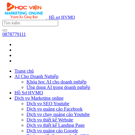
Hồ sơ HVMO
0878779111
Trang chủ
AI Cho Doanh Nghiệp
Khóa học AI cho doanh nghiệp
Ứng dụng AI trong doanh nghiệp
Hồ Sơ HVMO
Dịch vụ Marketing online
Dịch vụ SEO Youtube
Dịch vụ quảng cáo Facebook
Dịch vụ chạy quảng cáo Youtube
Dịch vụ thiết kế Website
Dịch vụ thiết kế Landing Page
Dịch vụ quảng cáo Google