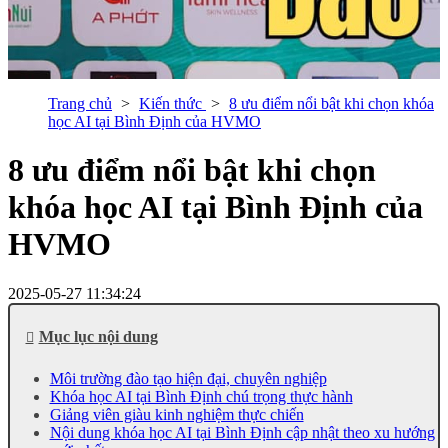
Trang chủ
Kiến thức
8 ưu điểm nổi bật khi chọn khóa
học AI tại Bình Định của HVMO
8 ưu điểm nổi bật khi chọn
khóa học AI tại Bình Định của
HVMO
2025-05-27 11:34:24
Mục lục nội dung
Môi trường đào tạo hiện đại, chuyên nghiệp
Khóa học AI tại Bình Định chú trọng thực hành
Giảng viên giàu kinh nghiệm thực chiến
Nội dung khóa học AI tại Bình Định cập nhật theo xu hướng