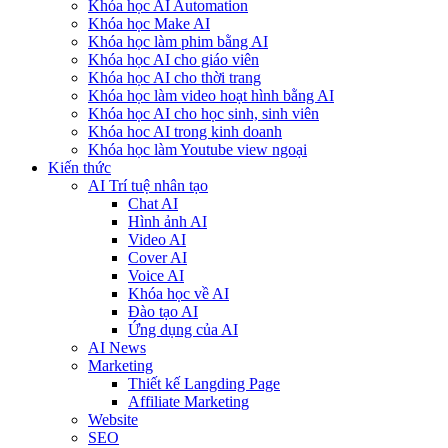
Khóa học AI Automation
Khóa học Make AI
Khóa học làm phim bằng AI
Khóa học AI cho giáo viên
Khóa học AI cho thời trang
Khóa học làm video hoạt hình bằng AI
Khóa học AI cho học sinh, sinh viên
Khóa hoc AI trong kinh doanh
Khóa học làm Youtube view ngoại
Kiến thức
AI Trí tuệ nhân tạo
Chat AI
Hình ảnh AI
Video AI
Cover AI
Voice AI
Khóa học về AI
Đào tạo AI
Ứng dụng của AI
AI News
Marketing
Thiết kế Langding Page
Affiliate Marketing
Website
SEO