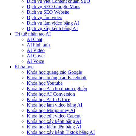
Dịch vụ viết Content chuẩn SEO
Dịch vụ SEO Google Maps
Dịch vụ SEO Website
Dịch vụ làm video
Dịch vụ làm video bằng AI
Dịch vụ xây kênh bằng AI
Trí tuệ nhân tạo AI
AI Chat
AI hình ảnh
AI Video
AI Cover
AI Voice
Khóa học
Khóa học quảng cáo Google
Khóa học quảng cáo Facebook
Khóa học Youtube
Khóa học AI cho doanh nghiệp
Khóa học AI Conversion
Khóa học AI In Office
Khóa học làm video bằng AI
Khóa học Midjourney AI
Khóa học edit video Capcut
Khóa học xây kênh bằng AI
Khóa học kiếm tiền bằng AI
Khóa học xây kênh Tiktok bằng AI