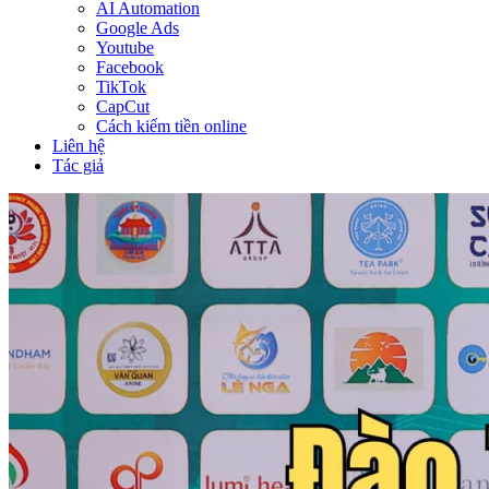
AI Automation
Google Ads
Youtube
Facebook
TikTok
CapCut
Cách kiếm tiền online
Liên hệ
Tác giả