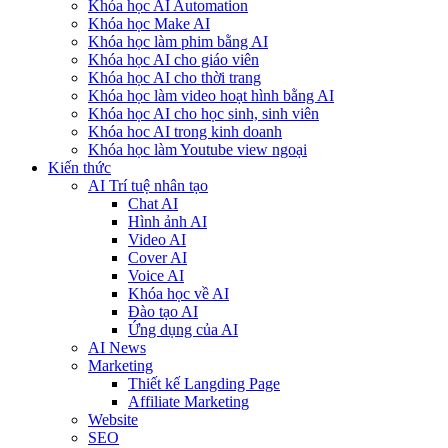
Khóa học AI Automation
Khóa học Make AI
Khóa học làm phim bằng AI
Khóa học AI cho giáo viên
Khóa học AI cho thời trang
Khóa học làm video hoạt hình bằng AI
Khóa học AI cho học sinh, sinh viên
Khóa hoc AI trong kinh doanh
Khóa học làm Youtube view ngoại
Kiến thức
AI Trí tuệ nhân tạo
Chat AI
Hình ảnh AI
Video AI
Cover AI
Voice AI
Khóa học về AI
Đào tạo AI
Ứng dụng của AI
AI News
Marketing
Thiết kế Langding Page
Affiliate Marketing
Website
SEO