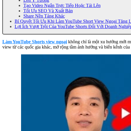
Lên Ý Tưởng
Tạo Video Ngắn Trực Tiếp Hoặc Tải Lên
Tối Ưu SEO Và Xuất Bản
Share Nền Tảng Khác
Bí Quyết Tối Ưu Khi Làm YouTube Short View Ngoại Tăng 
Lợi Ích Vượt Trội Của YouTube Shorts Đối Với Doanh Nghiệ
Làm YouTube Shorts view ngoại
không chỉ là một xu hướng mới mà 
view từ các quốc gia khác, mở rộng tầm ảnh hưởng và biến kênh củ