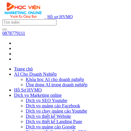
Hồ sơ HVMO
0878779111
Trang chủ
AI Cho Doanh Nghiệp
Khóa học AI cho doanh nghiệp
Ứng dụng AI trong doanh nghiệp
Hồ Sơ HVMO
Dịch vụ Marketing online
Dịch vụ SEO Youtube
Dịch vụ quảng cáo Facebook
Dịch vụ chạy quảng cáo Youtube
Dịch vụ thiết kế Website
Dịch vụ thiết kế Landing Page
Dịch vụ quảng cáo Google