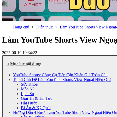
Trang chủ
Kiến thức
Làm YouTube Shorts View Ngoại
Làm YouTube Shorts View Ngoạ
2025-06-19 10:34:22
Mục lục nội dung
YouTube Shorts: Công Cụ Tiếp Cận Khán Giả Toàn Cầu
Top 6 Chủ Đề Làm YouTube Shorts View Ngoại Hiệu Quả
Sức Khỏe
Mèo AI
Lịch Sử
Giải Trí & Tin Tức
Hài Hước
Bí Ẩn & Kỳ Quái
Hướng Dẫn 4 Bước Làm YouTube Short View Ngoại Hiệu Qu