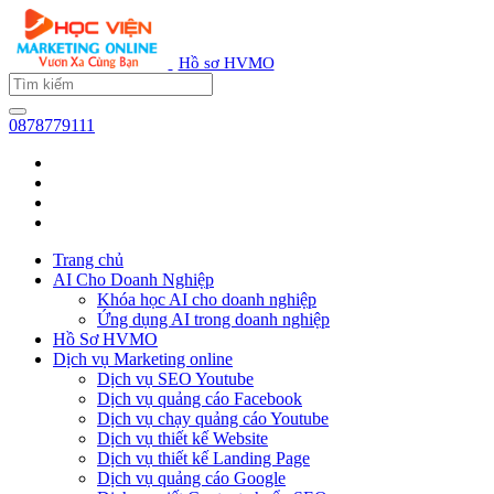
Hồ sơ HVMO
0878779111
Trang chủ
AI Cho Doanh Nghiệp
Khóa học AI cho doanh nghiệp
Ứng dụng AI trong doanh nghiệp
Hồ Sơ HVMO
Dịch vụ Marketing online
Dịch vụ SEO Youtube
Dịch vụ quảng cáo Facebook
Dịch vụ chạy quảng cáo Youtube
Dịch vụ thiết kế Website
Dịch vụ thiết kế Landing Page
Dịch vụ quảng cáo Google