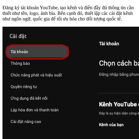
Đăng ký tài khoản YouTube, tạo kênh và điền đầy đủ thông tin cần
thiết như tên, logo, ảnh bìa. Bên cạnh đó, thiết lập các cài đặt kênh
như ngôn ngữ, quốc gia để tối ưu hóa cho đối tượng quốc tế.