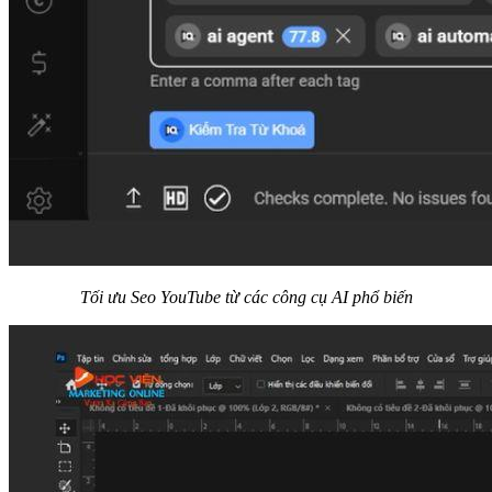
Tối ưu Seo YouTube từ các công cụ AI phổ biến