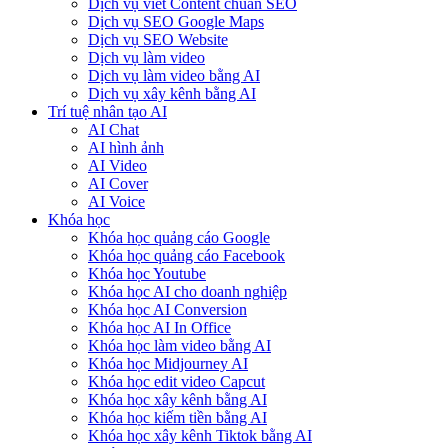
Dịch vụ viết Content chuẩn SEO
Dịch vụ SEO Google Maps
Dịch vụ SEO Website
Dịch vụ làm video
Dịch vụ làm video bằng AI
Dịch vụ xây kênh bằng AI
Trí tuệ nhân tạo AI
AI Chat
AI hình ảnh
AI Video
AI Cover
AI Voice
Khóa học
Khóa học quảng cáo Google
Khóa học quảng cáo Facebook
Khóa học Youtube
Khóa học AI cho doanh nghiệp
Khóa học AI Conversion
Khóa học AI In Office
Khóa học làm video bằng AI
Khóa học Midjourney AI
Khóa học edit video Capcut
Khóa học xây kênh bằng AI
Khóa học kiếm tiền bằng AI
Khóa học xây kênh Tiktok bằng AI