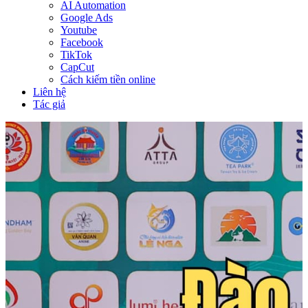
AI Automation
Google Ads
Youtube
Facebook
TikTok
CapCut
Cách kiếm tiền online
Liên hệ
Tác giả