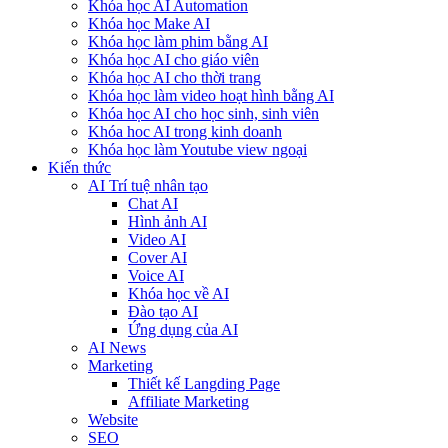
Khóa học AI Automation
Khóa học Make AI
Khóa học làm phim bằng AI
Khóa học AI cho giáo viên
Khóa học AI cho thời trang
Khóa học làm video hoạt hình bằng AI
Khóa học AI cho học sinh, sinh viên
Khóa hoc AI trong kinh doanh
Khóa học làm Youtube view ngoại
Kiến thức
AI Trí tuệ nhân tạo
Chat AI
Hình ảnh AI
Video AI
Cover AI
Voice AI
Khóa học về AI
Đào tạo AI
Ứng dụng của AI
AI News
Marketing
Thiết kế Langding Page
Affiliate Marketing
Website
SEO