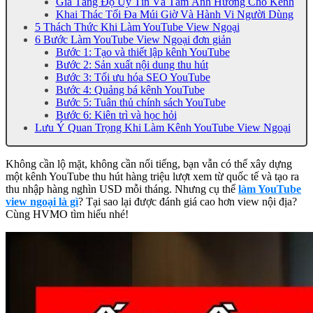
Gia Tăng Độ Uy Tín Và Tầm Ảnh Hưởng Cho Kênh
Khai Thác Tối Đa Múi Giờ Và Hành Vi Người Dùng
5 Thách Thức Khi Làm YouTube View Ngoại
6 Bước Làm YouTube View Ngoại đơn giản
Bước 1: Tạo và thiết lập kênh YouTube
Bước 2: Sản xuất nội dung thu hút
Bước 3: Tối ưu hóa SEO YouTube
Bước 4: Quảng bá kênh YouTube
Bước 5: Tuân thủ chính sách YouTube
Bước 6: Kiên trì và học hỏi
Lưu Ý Quan Trọng Khi Làm Kênh YouTube View Ngoại
Không cần lộ mặt, không cần nổi tiếng, bạn vẫn có thể xây dựng
một kênh YouTube thu hút hàng triệu lượt xem từ quốc tế và tạo ra
thu nhập hàng nghìn USD mỗi tháng. Nhưng cụ thể
làm YouTube
view ngoại là gì
? Tại sao lại được đánh giá cao hơn view nội địa?
Cùng HVMO tìm hiểu nhé!