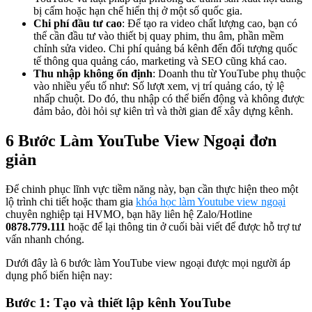
bị cấm hoặc hạn chế hiển thị ở một số quốc gia.
Chi phí đầu tư cao
: Để tạo ra video chất lượng cao, bạn có
thể cần đầu tư vào thiết bị quay phim, thu âm, phần mềm
chỉnh sửa video. Chi phí quảng bá kênh đến đối tượng quốc
tế thông qua quảng cáo, marketing và SEO cũng khá cao.
Thu nhập không ổn định
: Doanh thu từ YouTube phụ thuộc
vào nhiều yếu tố như: Số lượt xem, vị trí quảng cáo, tỷ lệ
nhấp chuột. Do đó, thu nhập có thể biến động và không được
đảm bảo, đòi hỏi sự kiên trì và thời gian để xây dựng kênh.
6 Bước Làm YouTube View Ngoại đơn
giản
Để chinh phục lĩnh vực tiềm năng này, bạn cần thực hiện theo một
lộ trình chi tiết hoặc tham gia
khóa học làm Youtube view ngoại
chuyên nghiệp tại HVMO, bạn hãy liên hệ Zalo/Hotline
0878.779.111
hoặc để lại thông tin ở cuối bài viết để được hỗ trợ tư
vấn nhanh chóng.
Dưới đây là 6 bước làm YouTube view ngoại được mọi người áp
dụng phổ biến hiện nay:
Bước 1: Tạo và thiết lập kênh YouTube