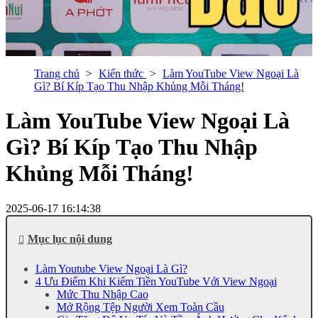
Trang chủ
Kiến thức
Làm YouTube View Ngoại Là
Gì? Bí Kíp Tạo Thu Nhập Khủng Mỗi Tháng!
Làm YouTube View Ngoại Là
Gì? Bí Kíp Tạo Thu Nhập
Khủng Mỗi Tháng!
2025-06-17 16:14:38
Mục lục nội dung
Làm Youtube View Ngoại Là Gì?
4 Ưu Điểm Khi Kiếm Tiền YouTube Với View Ngoại
Mức Thu Nhập Cao
Mở Rộng Tệp Người Xem Toàn Cầu