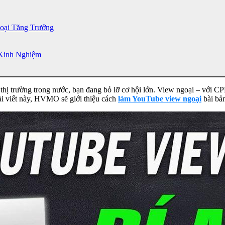
oại Tăng Trưởng
Kinh Nghiệm
hị trường trong nước, bạn đang bỏ lỡ cơ hội lớn. View ngoại – với CP
ài viết này, HVMO sẽ giới thiệu cách
làm YouTube view ngoại
bài bả