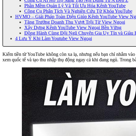
Công Cụ AI Hỗ Trợ Sáng Tạo Nội Dung Từ A Đến Z
Phần Mềm Quản Lý Và Tối Ưu Hóa Kênh YouTube
Công Cụ Phân Tích Và Nghiên Cứu Từ Khóa YouTube
HVMO – Giải Pháp Toàn Diện Giúp Kênh YouTube View Ng
Tăng Trưởng Doanh Thu Vượt Trội Từ View Ngoại
Xây Dựng Kênh YouTube View Ngoại Bền Vững
Đồng Hành Cùng Đội Ngũ Chuyên Gia Uy Tín và Giàu 
4 Lưu Ý Khi Làm Youtube View Ngoại
Kiếm tiền từ YouTube không còn xa lạ, nhưng nếu bạn chỉ nhắm vào t
xem quốc tế và tạo thu nhập thụ động ngay cả khi đang ngủ. Trong b