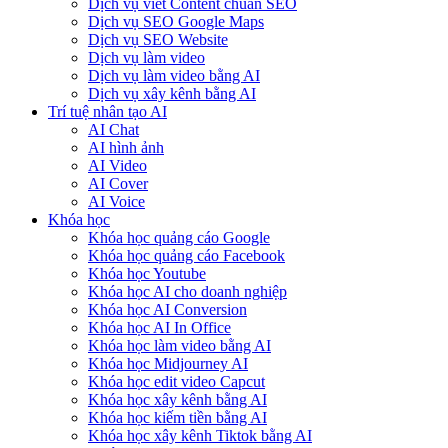
Dịch vụ viết Content chuẩn SEO
Dịch vụ SEO Google Maps
Dịch vụ SEO Website
Dịch vụ làm video
Dịch vụ làm video bằng AI
Dịch vụ xây kênh bằng AI
Trí tuệ nhân tạo AI
AI Chat
AI hình ảnh
AI Video
AI Cover
AI Voice
Khóa học
Khóa học quảng cáo Google
Khóa học quảng cáo Facebook
Khóa học Youtube
Khóa học AI cho doanh nghiệp
Khóa học AI Conversion
Khóa học AI In Office
Khóa học làm video bằng AI
Khóa học Midjourney AI
Khóa học edit video Capcut
Khóa học xây kênh bằng AI
Khóa học kiếm tiền bằng AI
Khóa học xây kênh Tiktok bằng AI