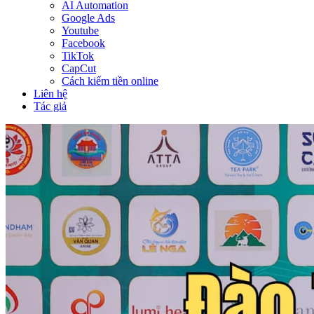
AI Automation
Google Ads
Youtube
Facebook
TikTok
CapCut
Cách kiếm tiền online
Liên hệ
Tác giả