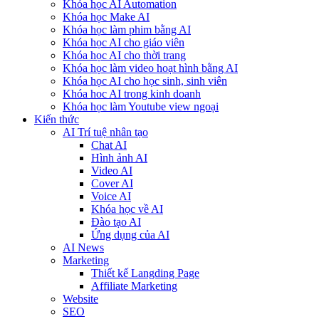
Khóa học AI Automation
Khóa học Make AI
Khóa học làm phim bằng AI
Khóa học AI cho giáo viên
Khóa học AI cho thời trang
Khóa học làm video hoạt hình bằng AI
Khóa học AI cho học sinh, sinh viên
Khóa hoc AI trong kinh doanh
Khóa học làm Youtube view ngoại
Kiến thức
AI Trí tuệ nhân tạo
Chat AI
Hình ảnh AI
Video AI
Cover AI
Voice AI
Khóa học về AI
Đào tạo AI
Ứng dụng của AI
AI News
Marketing
Thiết kế Langding Page
Affiliate Marketing
Website
SEO