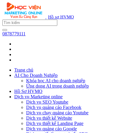
Hồ sơ HVMO
0878779111
Trang chủ
AI Cho Doanh Nghiệp
Khóa học AI cho doanh nghiệp
Ứng dụng AI trong doanh nghiệp
Hồ Sơ HVMO
Dịch vụ Marketing online
Dịch vụ SEO Youtube
Dịch vụ quảng cáo Facebook
Dịch vụ chạy quảng cáo Youtube
Dịch vụ thiết kế Website
Dịch vụ thiết kế Landing Page
Dịch vụ quảng cáo Google