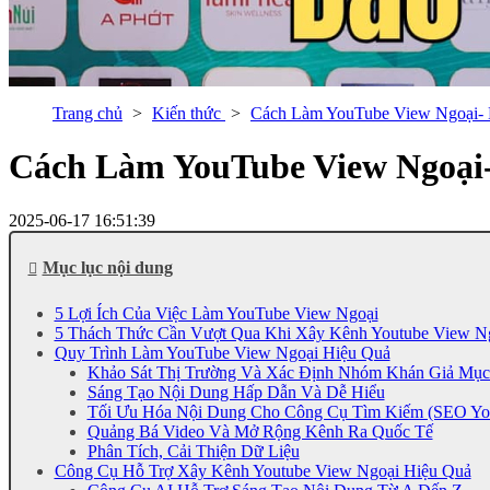
Trang chủ
Kiến thức
Cách Làm YouTube View Ngoại-
Cách Làm YouTube View Ngoại
2025-06-17 16:51:39
Mục lục nội dung
5 Lợi Ích Của Việc Làm YouTube View Ngoại
5 Thách Thức Cần Vượt Qua Khi Xây Kênh Youtube View N
Quy Trình Làm YouTube View Ngoại Hiệu Quả
Khảo Sát Thị Trường Và Xác Định Nhóm Khán Giả Mục
Sáng Tạo Nội Dung Hấp Dẫn Và Dễ Hiểu
Tối Ưu Hóa Nội Dung Cho Công Cụ Tìm Kiếm (SEO Yo
Quảng Bá Video Và Mở Rộng Kênh Ra Quốc Tế
Phân Tích, Cải Thiện Dữ Liệu
Công Cụ Hỗ Trợ Xây Kênh Youtube View Ngoại Hiệu Quả