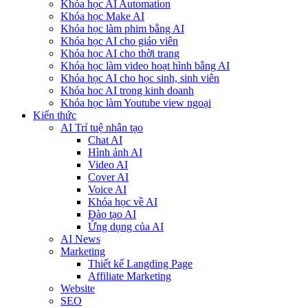
Khóa học AI Automation
Khóa học Make AI
Khóa học làm phim bằng AI
Khóa học AI cho giáo viên
Khóa học AI cho thời trang
Khóa học làm video hoạt hình bằng AI
Khóa học AI cho học sinh, sinh viên
Khóa hoc AI trong kinh doanh
Khóa học làm Youtube view ngoại
Kiến thức
AI Trí tuệ nhân tạo
Chat AI
Hình ảnh AI
Video AI
Cover AI
Voice AI
Khóa học về AI
Đào tạo AI
Ứng dụng của AI
AI News
Marketing
Thiết kế Langding Page
Affiliate Marketing
Website
SEO