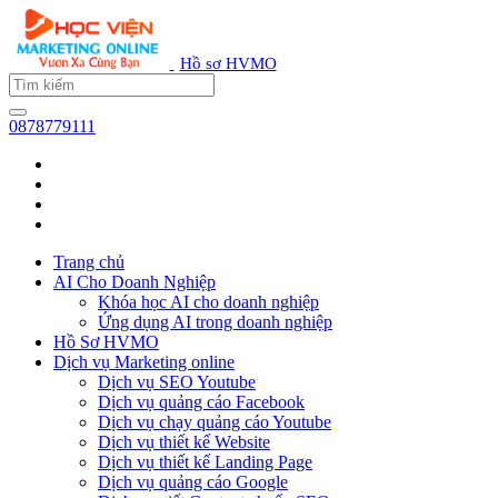
Hồ sơ HVMO
0878779111
Trang chủ
AI Cho Doanh Nghiệp
Khóa học AI cho doanh nghiệp
Ứng dụng AI trong doanh nghiệp
Hồ Sơ HVMO
Dịch vụ Marketing online
Dịch vụ SEO Youtube
Dịch vụ quảng cáo Facebook
Dịch vụ chạy quảng cáo Youtube
Dịch vụ thiết kế Website
Dịch vụ thiết kế Landing Page
Dịch vụ quảng cáo Google