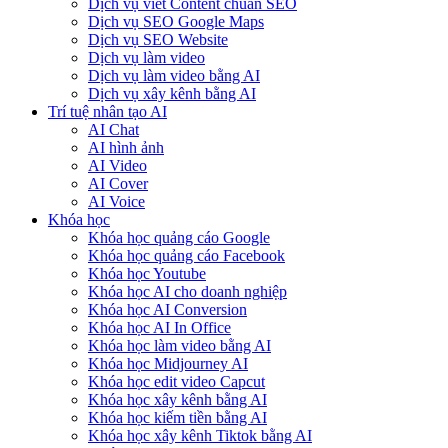
Dịch vụ viết Content chuẩn SEO
Dịch vụ SEO Google Maps
Dịch vụ SEO Website
Dịch vụ làm video
Dịch vụ làm video bằng AI
Dịch vụ xây kênh bằng AI
Trí tuệ nhân tạo AI
AI Chat
AI hình ảnh
AI Video
AI Cover
AI Voice
Khóa học
Khóa học quảng cáo Google
Khóa học quảng cáo Facebook
Khóa học Youtube
Khóa học AI cho doanh nghiệp
Khóa học AI Conversion
Khóa học AI In Office
Khóa học làm video bằng AI
Khóa học Midjourney AI
Khóa học edit video Capcut
Khóa học xây kênh bằng AI
Khóa học kiếm tiền bằng AI
Khóa học xây kênh Tiktok bằng AI