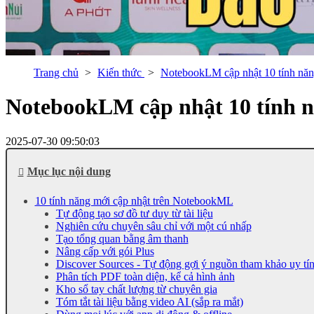
Trang chủ
Kiến thức
NotebookLM cập nhật 10 tính năn
NotebookLM cập nhật 10 tính 
2025-07-30 09:50:03
Mục lục nội dung
10 tính năng mới cập nhật trên NotebookML
Tự động tạo sơ đồ tư duy từ tài liệu
Nghiên cứu chuyên sâu chỉ với một cú nhấp
Tạo tổng quan bằng âm thanh
Nâng cấp với gói Plus
Discover Sources - Tự động gợi ý nguồn tham khảo uy tí
Phân tích PDF toàn diện, kể cả hình ảnh
Kho sổ tay chất lượng từ chuyên gia
Tóm tắt tài liệu bằng video AI (sắp ra mắt)