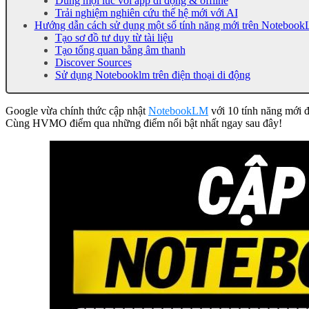
Dùng mọi lúc với app di động & offline
Trải nghiệm nghiên cứu thế hệ mới với AI
Hướng dẫn cách sử dụng một số tính năng mới trên Noteboo
Tạo sơ đồ tư duy từ tài liệu
Tạo tổng quan bằng âm thanh
Discover Sources
Sử dụng Notebooklm trên điện thoại di động
Google vừa chính thức cập nhật
NotebookLM
với 10 tính năng mới đ
Cùng HVMO điểm qua những điểm nổi bật nhất ngay sau đây!