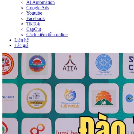
AI Automation
Google Ads
Youtube
Facebook
TikTok
CapCut
Cách kiếm tiền online
Liên hệ
Tác giả