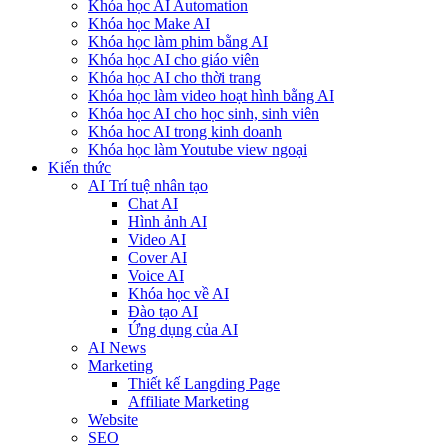
Khóa học AI Automation
Khóa học Make AI
Khóa học làm phim bằng AI
Khóa học AI cho giáo viên
Khóa học AI cho thời trang
Khóa học làm video hoạt hình bằng AI
Khóa học AI cho học sinh, sinh viên
Khóa hoc AI trong kinh doanh
Khóa học làm Youtube view ngoại
Kiến thức
AI Trí tuệ nhân tạo
Chat AI
Hình ảnh AI
Video AI
Cover AI
Voice AI
Khóa học về AI
Đào tạo AI
Ứng dụng của AI
AI News
Marketing
Thiết kế Langding Page
Affiliate Marketing
Website
SEO