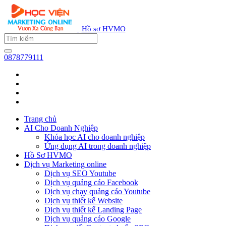
Hồ sơ HVMO
0878779111
Trang chủ
AI Cho Doanh Nghiệp
Khóa học AI cho doanh nghiệp
Ứng dụng AI trong doanh nghiệp
Hồ Sơ HVMO
Dịch vụ Marketing online
Dịch vụ SEO Youtube
Dịch vụ quảng cáo Facebook
Dịch vụ chạy quảng cáo Youtube
Dịch vụ thiết kế Website
Dịch vụ thiết kế Landing Page
Dịch vụ quảng cáo Google