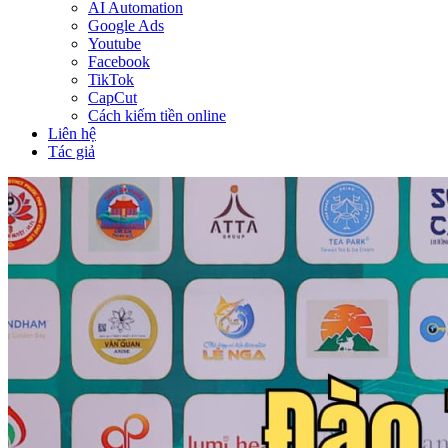
AI Automation
Google Ads
Youtube
Facebook
TikTok
CapCut
Cách kiếm tiền online
Liên hệ
Tác giả