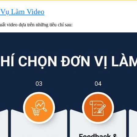
 Vụ Làm Video
ất video dựa trên những tiêu chí sau: