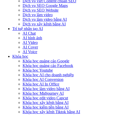
Dịch vụ viết Content chuẩn SEO
Dịch vụ SEO Google Maps
Dịch vụ SEO Website
Dịch vụ làm video
Dịch vụ làm video bằng AI
Dịch vụ xây kênh bằng AI
Trí tuệ nhân tạo AI
AI Chat
AI hình ảnh
AI Video
AI Cover
AI Voice
Khóa học
Khóa học quảng cáo Google
Khóa học quảng cáo Facebook
Khóa học Youtube
Khóa học AI cho doanh nghiệp
Khóa học AI Conversion
Khóa học AI In Office
Khóa học làm video bằng AI
Khóa học Midjourney AI
Khóa học edit video Capcut
Khóa học xây kênh bằng AI
Khóa học kiếm tiền bằng AI
Khóa học xây kênh Tiktok bằng AI