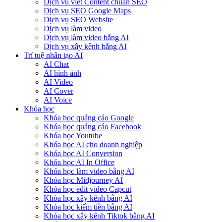
Dịch vụ viết Content chuẩn SEO
Dịch vụ SEO Google Maps
Dịch vụ SEO Website
Dịch vụ làm video
Dịch vụ làm video bằng AI
Dịch vụ xây kênh bằng AI
Trí tuệ nhân tạo AI
AI Chat
AI hình ảnh
AI Video
AI Cover
AI Voice
Khóa học
Khóa học quảng cáo Google
Khóa học quảng cáo Facebook
Khóa học Youtube
Khóa học AI cho doanh nghiệp
Khóa học AI Conversion
Khóa học AI In Office
Khóa học làm video bằng AI
Khóa học Midjourney AI
Khóa học edit video Capcut
Khóa học xây kênh bằng AI
Khóa học kiếm tiền bằng AI
Khóa học xây kênh Tiktok bằng AI