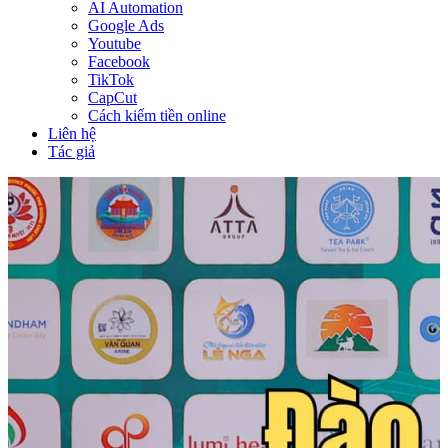
AI Automation
Google Ads
Youtube
Facebook
TikTok
CapCut
Cách kiếm tiền online
Liên hệ
Tác giả