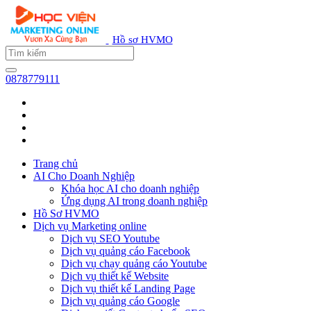
Hồ sơ HVMO
0878779111
Trang chủ
AI Cho Doanh Nghiệp
Khóa học AI cho doanh nghiệp
Ứng dụng AI trong doanh nghiệp
Hồ Sơ HVMO
Dịch vụ Marketing online
Dịch vụ SEO Youtube
Dịch vụ quảng cáo Facebook
Dịch vụ chạy quảng cáo Youtube
Dịch vụ thiết kế Website
Dịch vụ thiết kế Landing Page
Dịch vụ quảng cáo Google