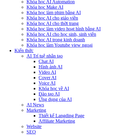
Khóa học AI Automation
Khóa học Make AI
Khóa học làm phim bằng AI
Khóa học AI cho giáo viên
Khóa học AI cho thời trang
Khóa học làm video hoạt hình bằng AI
Khóa học AI cho học sinh, sinh viên
Khóa hoc AI trong kinh doanh
Khóa học làm Youtube view ngoại
Kiến thức
AI Trí tuệ nhân tạo
Chat AI
Hình ảnh AI
Video AI
Cover AI
Voice AI
Khóa học về AI
Đào tạo AI
Ứng dụng của AI
AI News
Marketing
Thiết kế Langding Page
Affiliate Marketing
Website
SEO