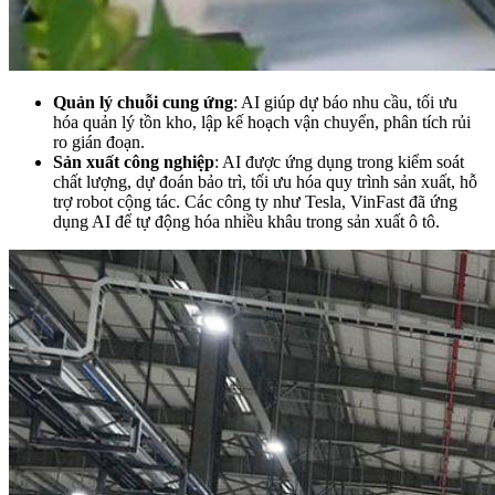
Quản lý chuỗi cung ứng
: AI giúp dự báo nhu cầu, tối ưu
hóa quản lý tồn kho, lập kế hoạch vận chuyển, phân tích rủi
ro gián đoạn.
Sản xuất công nghiệp
: AI được ứng dụng trong kiểm soát
chất lượng, dự đoán bảo trì, tối ưu hóa quy trình sản xuất, hỗ
trợ robot cộng tác. Các công ty như Tesla, VinFast đã ứng
dụng AI để tự động hóa nhiều khâu trong sản xuất ô tô.