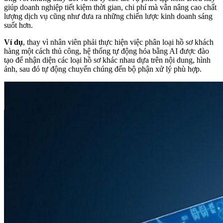
giúp doanh nghiệp tiết kiệm thời gian, chi phí mà vẫn nâng cao chất
lượng dịch vụ cũng như đưa ra những chiến lược kinh doanh sáng
suốt hơn.
Ví dụ
, thay vì nhân viên phải thực hiện việc phân loại hồ sơ khách
hàng một cách thủ công, hệ thống tự động hóa bằng AI được đào
tạo để nhận diện các loại hồ sơ khác nhau dựa trên nội dung, hình
ảnh, sau đó tự động chuyển chúng đến bộ phận xử lý phù hợp.