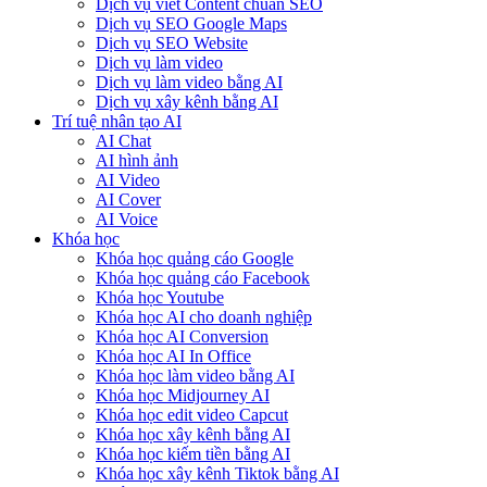
Dịch vụ viết Content chuẩn SEO
Dịch vụ SEO Google Maps
Dịch vụ SEO Website
Dịch vụ làm video
Dịch vụ làm video bằng AI
Dịch vụ xây kênh bằng AI
Trí tuệ nhân tạo AI
AI Chat
AI hình ảnh
AI Video
AI Cover
AI Voice
Khóa học
Khóa học quảng cáo Google
Khóa học quảng cáo Facebook
Khóa học Youtube
Khóa học AI cho doanh nghiệp
Khóa học AI Conversion
Khóa học AI In Office
Khóa học làm video bằng AI
Khóa học Midjourney AI
Khóa học edit video Capcut
Khóa học xây kênh bằng AI
Khóa học kiếm tiền bằng AI
Khóa học xây kênh Tiktok bằng AI