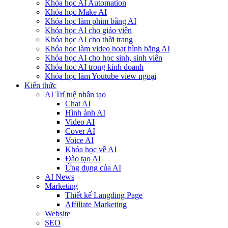
Khóa học AI Automation
Khóa học Make AI
Khóa học làm phim bằng AI
Khóa học AI cho giáo viên
Khóa học AI cho thời trang
Khóa học làm video hoạt hình bằng AI
Khóa học AI cho học sinh, sinh viên
Khóa hoc AI trong kinh doanh
Khóa học làm Youtube view ngoại
Kiến thức
AI Trí tuệ nhân tạo
Chat AI
Hình ảnh AI
Video AI
Cover AI
Voice AI
Khóa học về AI
Đào tạo AI
Ứng dụng của AI
AI News
Marketing
Thiết kế Langding Page
Affiliate Marketing
Website
SEO