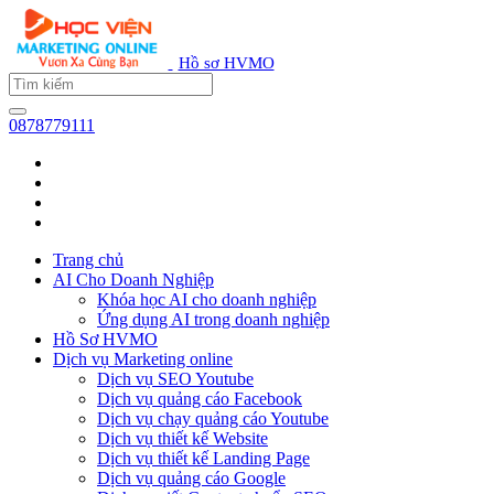
Hồ sơ HVMO
0878779111
Trang chủ
AI Cho Doanh Nghiệp
Khóa học AI cho doanh nghiệp
Ứng dụng AI trong doanh nghiệp
Hồ Sơ HVMO
Dịch vụ Marketing online
Dịch vụ SEO Youtube
Dịch vụ quảng cáo Facebook
Dịch vụ chạy quảng cáo Youtube
Dịch vụ thiết kế Website
Dịch vụ thiết kế Landing Page
Dịch vụ quảng cáo Google