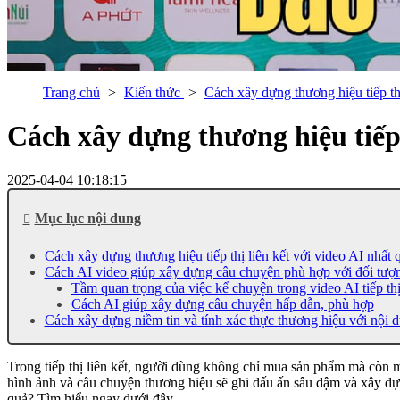
Trang chủ
Kiến thức
Cách xây dựng thương hiệu tiếp thị
Cách xây dựng thương hiệu tiếp 
2025-04-04 10:18:15
Mục lục nội dung
Cách xây dựng thương hiệu tiếp thị liên kết với video AI nhất 
Cách AI video giúp xây dựng câu chuyện phù hợp với đối tượ
Tầm quan trọng của việc kể chuyện trong video AI tiếp thị 
Cách AI giúp xây dựng câu chuyện hấp dẫn, phù hợp
Cách xây dựng niềm tin và tính xác thực thương hiệu với nội 
Trong tiếp thị liên kết, người dùng không chỉ mua sản phẩm mà còn m
hình ảnh và câu chuyện thương hiệu sẽ ghi dấu ấn sâu đậm và xây dự
quả? Tìm hiểu ngay dưới đây.