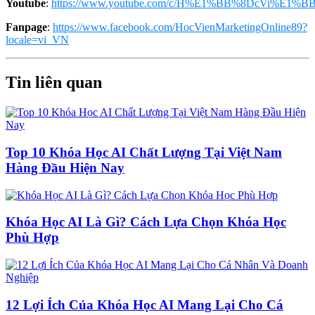
Youtube
:
https://www.youtube.com/c/H%E1%BB%8DcVi%E1%BB
Fanpage
:
https://www.facebook.com/HocVienMarketingOnline89?
locale=vi_VN
Tin liên quan
Top 10 Khóa Học AI Chất Lượng Tại Việt Nam
Hàng Đầu Hiện Nay
Khóa Học AI Là Gì? Cách Lựa Chọn Khóa Học
Phù Hợp
12 Lợi Ích Của Khóa Học AI Mang Lại Cho Cá