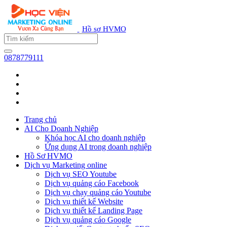
Hồ sơ HVMO
0878779111
Trang chủ
AI Cho Doanh Nghiệp
Khóa học AI cho doanh nghiệp
Ứng dụng AI trong doanh nghiệp
Hồ Sơ HVMO
Dịch vụ Marketing online
Dịch vụ SEO Youtube
Dịch vụ quảng cáo Facebook
Dịch vụ chạy quảng cáo Youtube
Dịch vụ thiết kế Website
Dịch vụ thiết kế Landing Page
Dịch vụ quảng cáo Google