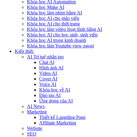
Khóa học AI Automation
Khóa học Make AI
Khóa học làm phim bằng AI
Khóa học AI cho giáo viên
Khóa học AI cho thời trang
Khóa học làm video hoạt hình bằng AI
Khóa học AI cho học sinh, sinh viên
Khóa hoc AI trong kinh doanh
Khóa học làm Youtube view ngoại
Kiến thức
AI Trí tuệ nhân tạo
Chat AI
Hình ảnh AI
Video AI
Cover AI
Voice AI
Khóa học về AI
Đào tạo AI
Ứng dụng của AI
AI News
Marketing
Thiết kế Langding Page
Affiliate Marketing
Website
SEO