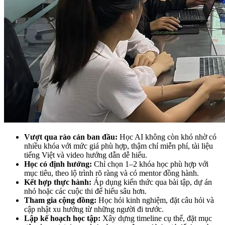
Vượt qua rào cản ban đầu:
Học AI không còn khó nhờ có
nhiều khóa với mức giá phù hợp, thậm chí miễn phí, tài liệu
tiếng Việt và video hướng dẫn dễ hiểu.
Học có định hướng:
Chỉ chọn 1–2 khóa học phù hợp với
mục tiêu, theo lộ trình rõ ràng và có mentor đồng hành.
Kết hợp thực hành:
Áp dụng kiến thức qua bài tập, dự án
nhỏ hoặc các cuộc thi để hiểu sâu hơn.
Tham gia cộng đồng:
Học hỏi kinh nghiệm, đặt câu hỏi và
cập nhật xu hướng từ những người đi trước.
Lập kế hoạch học tập:
Xây dựng timeline cụ thể, đặt mục