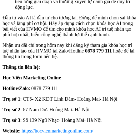
tiêu từng giai đoạn và thường xuyên tự đánh giá để duy trì
động lực.
Đầu tư vào AI là đầu tư cho tương lai. Đừng để mình chọn sai khóa
học và lãng phí cơ hội. Hãy áp dụng cách chọn khóa học AI trong
bài viết của HVMO để tìm cho mình khóa học AI trí tuệ nhân tạo
phù hợp nhất, biến công nghệ thành lợi thế cạnh tranh.
Nhận ưu đãi chỉ trong hôm nay khi đăng ký tham gia khóa học trí
tuệ nhân tạo của HVMO tại Zalo/Hotline
0878 779 111
hoặc để lại
thông tin trong form liên hệ.
Thông tin liên hệ:
Học Viện Marketing Online
Hotline/Zalo
: 0878 779 111
Trụ sở 1
: CT5- X2 KĐT Linh Đàm- Hoàng Mai- Hà Nội
Trụ sở 2
: 67 Nam Dư- Hoàng Mai- Hà Nội
Trụ sở 3
: Số 139 Ngũ Nhạc- Hoàng Mai- Hà Nội
Website
:
https://hocvienmarketingonline.com/