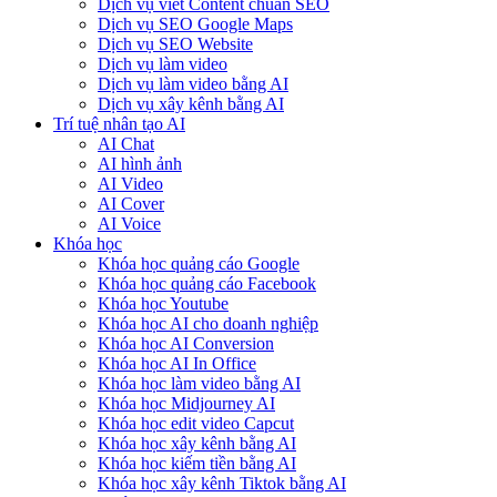
Dịch vụ viết Content chuẩn SEO
Dịch vụ SEO Google Maps
Dịch vụ SEO Website
Dịch vụ làm video
Dịch vụ làm video bằng AI
Dịch vụ xây kênh bằng AI
Trí tuệ nhân tạo AI
AI Chat
AI hình ảnh
AI Video
AI Cover
AI Voice
Khóa học
Khóa học quảng cáo Google
Khóa học quảng cáo Facebook
Khóa học Youtube
Khóa học AI cho doanh nghiệp
Khóa học AI Conversion
Khóa học AI In Office
Khóa học làm video bằng AI
Khóa học Midjourney AI
Khóa học edit video Capcut
Khóa học xây kênh bằng AI
Khóa học kiếm tiền bằng AI
Khóa học xây kênh Tiktok bằng AI