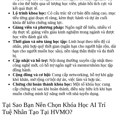
tín còn thể hiện qua số lượng học viên, phản hồi tích cực và
kết quả thực tế.
Lộ trình khoa học:
Có cấu trúc từ cơ bản đến nâng cao, mục
tiêu từng giai đoạn rõ ràng, kèm thực hành và dự án cuối
khóa để kiểm chứng năng lực.
Giảng viên và phương pháp:
Ngôn ngữ dễ hiểu, nhiều ví
dụ thực tế, giảng viên giàu kinh nghiệm trong ngành và được
học viên đánh giá tốt.
Thời gian và nền tảng học tập:
Linh hoạt theo tiến độ cá
nhân, phù hợp quỹ thời gian (ngắn hạn cho người bận rộn, dài
hạn cho người muốn học sâu), nền tảng thân thiện và đa thiết
bị.
Cập nhật và hỗ trợ:
Nội dung thường xuyên cập nhật theo
công nghệ mới, có hỗ trợ ngôn ngữ và mentor/nhóm học tập
đồng hành.
Cộng đồng và cơ hội:
Cung cấp networking, hỗ trợ khi gặp
khó khăn, mở rộng cơ hội dự án, việc làm và hợp tác.
Chứng chỉ hoàn thành khóa học:
Một số khóa học cung
cấp chứng chỉ sau khi hoàn thành, điều này hữu ích khi bạn
muốn chứng minh kỹ năng mới với nhà tuyển dụng.
Tại Sao Bạn Nên Chọn Khóa Học AI Trí
Tuệ Nhân Tạo Tại HVMO?