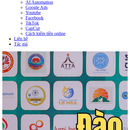
AI Automation
Google Ads
Youtube
Facebook
TikTok
CapCut
Cách kiếm tiền online
Liên hệ
Tác giả