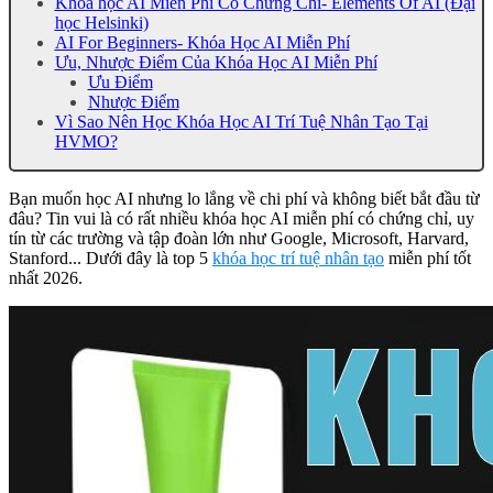
Khóa học AI Miễn Phí Có Chứng Chỉ- Elements Of AI (Đại
học Helsinki)
AI For Beginners- Khóa Học AI Miễn Phí
Ưu, Nhược Điểm Của Khóa Học AI Miễn Phí
Ưu Điểm
Nhược Điểm
Vì Sao Nên Học Khóa Học AI Trí Tuệ Nhân Tạo Tại
HVMO?
Bạn muốn học AI nhưng lo lắng về chi phí và không biết bắt đầu từ
đâu? Tin vui là có rất nhiều khóa học AI miễn phí có chứng chỉ, uy
tín từ các trường và tập đoàn lớn như Google, Microsoft, Harvard,
Stanford... Dưới đây là top 5
khóa học trí tuệ nhân tạo
miễn phí tốt
nhất 2026.