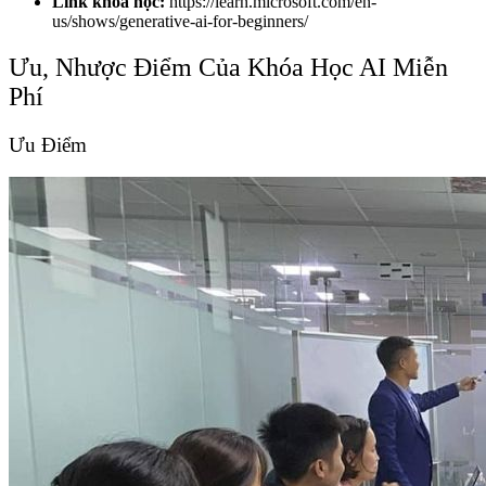
Link khóa học:
https://learn.microsoft.com/en-
us/shows/generative-ai-for-beginners/
Ưu, Nhược Điểm Của Khóa Học AI Miễn
Phí
Ưu Điểm