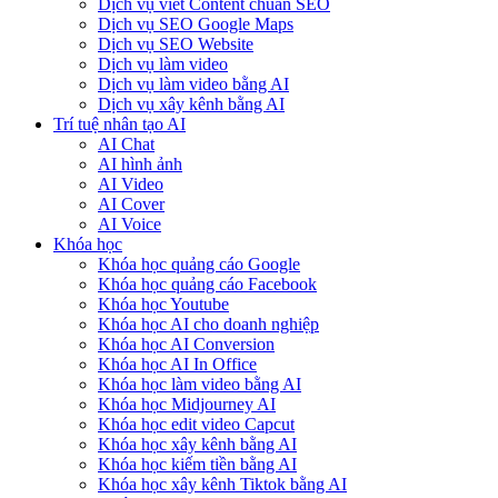
Dịch vụ viết Content chuẩn SEO
Dịch vụ SEO Google Maps
Dịch vụ SEO Website
Dịch vụ làm video
Dịch vụ làm video bằng AI
Dịch vụ xây kênh bằng AI
Trí tuệ nhân tạo AI
AI Chat
AI hình ảnh
AI Video
AI Cover
AI Voice
Khóa học
Khóa học quảng cáo Google
Khóa học quảng cáo Facebook
Khóa học Youtube
Khóa học AI cho doanh nghiệp
Khóa học AI Conversion
Khóa học AI In Office
Khóa học làm video bằng AI
Khóa học Midjourney AI
Khóa học edit video Capcut
Khóa học xây kênh bằng AI
Khóa học kiếm tiền bằng AI
Khóa học xây kênh Tiktok bằng AI