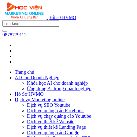
Hồ sơ HVMO
0878779111
Trang chủ
AI Cho Doanh Nghiệp
Khóa học AI cho doanh nghiệp
Ứng dụng AI trong doanh nghiệp
Hồ Sơ HVMO
Dịch vụ Marketing online
Dịch vụ SEO Youtube
Dịch vụ quảng cáo Facebook
Dịch vụ chạy quảng cáo Youtube
Dịch vụ thiết kế Website
Dịch vụ thiết kế Landing Page
Dịch vụ quảng cáo Google