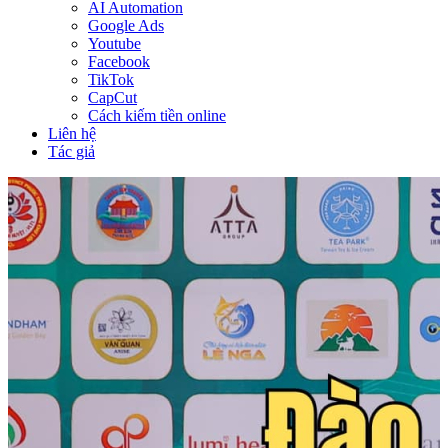
AI Automation
Google Ads
Youtube
Facebook
TikTok
CapCut
Cách kiếm tiền online
Liên hệ
Tác giả