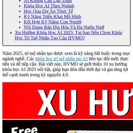
AI Không Cần Lập Trình
Khóa Học AI Theo Ngành
Học Qua Dự Án Thực Tế
Kỹ Năng Triển Khai Mô Hình
Kết Hợp Kỹ Năng Con Người
Nội Dung Bản Địa Hóa Và Đa Ngôn Ngữ
Xu Hướng Khóa Học AI 2025: Tại Sao Nên Chọn Khóa
Học Trí Tuệ Nhân Tạo Của HVMO?
Năm 2025, trí tuệ nhân tạo được xem là kỹ năng bắt buộc trong mọi
ngành nghề. Các
khóa học trí tuệ nhân tạo AI
liên tục đổi mới, thực
tiễn và dễ tiếp cận. Bài viết này, HVMO sẽ giới thiệu 10 xu hướng
khóa học AI 2025 nổi bật, giúp bạn đón đầu thời đại và gia tăng lợi
thế cạnh tranh trong kỷ nguyên 4.0.