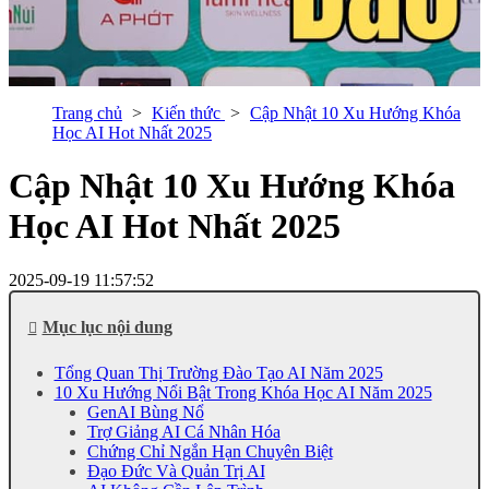
Trang chủ
Kiến thức
Cập Nhật 10 Xu Hướng Khóa
Học AI Hot Nhất 2025
Cập Nhật 10 Xu Hướng Khóa
Học AI Hot Nhất 2025
2025-09-19 11:57:52
Mục lục nội dung
Tổng Quan Thị Trường Đào Tạo AI Năm 2025
10 Xu Hướng Nổi Bật Trong Khóa Học AI Năm 2025
GenAI Bùng Nổ
Trợ Giảng AI Cá Nhân Hóa
Chứng Chỉ Ngắn Hạn Chuyên Biệt
Đạo Đức Và Quản Trị AI