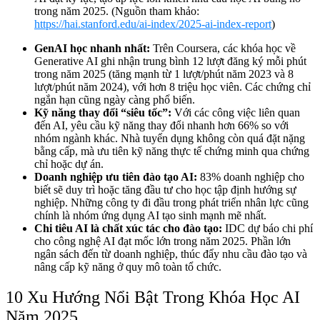
trong năm 2025. (Nguồn tham khảo:
https://hai.stanford.edu/ai-index/2025-ai-index-report
)
GenAI học nhanh nhất:
Trên Coursera, các khóa học về
Generative AI ghi nhận trung bình 12 lượt đăng ký mỗi phút
trong năm 2025 (tăng mạnh từ 1 lượt/phút năm 2023 và 8
lượt/phút năm 2024), với hơn 8 triệu học viên. Các chứng chỉ
ngắn hạn cũng ngày càng phổ biến.
Kỹ năng thay đổi “siêu tốc”:
Với các công việc liên quan
đến AI, yêu cầu kỹ năng thay đổi nhanh hơn 66% so với
nhóm ngành khác. Nhà tuyển dụng không còn quá đặt nặng
bằng cấp, mà ưu tiên kỹ năng thực tế chứng minh qua chứng
chỉ hoặc dự án.
Doanh nghiệp ưu tiên đào tạo AI:
83% doanh nghiệp cho
biết sẽ duy trì hoặc tăng đầu tư cho học tập định hướng sự
nghiệp. Những công ty đi đầu trong phát triển nhân lực cũng
chính là nhóm ứng dụng AI tạo sinh mạnh mẽ nhất.
Chi tiêu AI là chất xúc tác cho đào tạo:
IDC dự báo chi phí
cho công nghệ AI đạt mốc lớn trong năm 2025. Phần lớn
ngân sách đến từ doanh nghiệp, thúc đẩy nhu cầu đào tạo và
nâng cấp kỹ năng ở quy mô toàn tổ chức.
10 Xu Hướng Nổi Bật Trong Khóa Học AI
Năm 2025