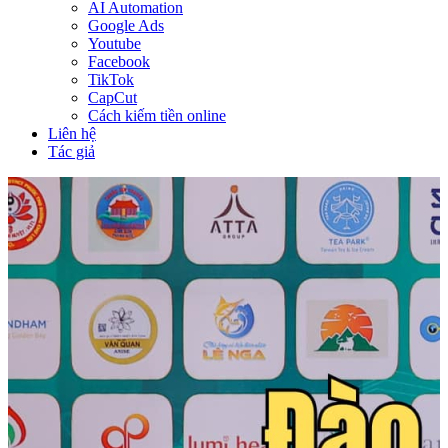
AI Automation
Google Ads
Youtube
Facebook
TikTok
CapCut
Cách kiếm tiền online
Liên hệ
Tác giả