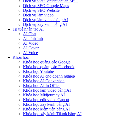
Dịch vụ viết Content chuẩn SEO
Dịch vụ SEO Google Maps
Dịch vụ SEO Website
Dịch vụ làm video
Dịch vụ làm video bằng AI
Dịch vụ xây kênh bằng AI
Trí tuệ nhân tạo AI
AI Chat
AI hình ảnh
AI Video
AI Cover
AI Voice
Khóa học
Khóa học quảng cáo Google
Khóa học quảng cáo Facebook
Khóa học Youtube
Khóa học AI cho doanh nghiệp
Khóa học AI Conversion
Khóa học AI In Office
Khóa học làm video bằng AI
Khóa học Midjourney AI
Khóa học edit video Capcut
Khóa học xây kênh bằng AI
Khóa học kiếm tiền bằng AI
Khóa học xây kênh Tiktok bằng AI