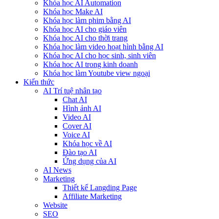
Khóa học AI Automation
Khóa học Make AI
Khóa học làm phim bằng AI
Khóa học AI cho giáo viên
Khóa học AI cho thời trang
Khóa học làm video hoạt hình bằng AI
Khóa học AI cho học sinh, sinh viên
Khóa hoc AI trong kinh doanh
Khóa học làm Youtube view ngoại
Kiến thức
AI Trí tuệ nhân tạo
Chat AI
Hình ảnh AI
Video AI
Cover AI
Voice AI
Khóa học về AI
Đào tạo AI
Ứng dụng của AI
AI News
Marketing
Thiết kế Langding Page
Affiliate Marketing
Website
SEO