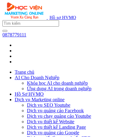
Hồ sơ HVMO
0878779111
Trang chủ
AI Cho Doanh Nghiệp
Khóa học AI cho doanh nghiệp
Ứng dụng AI trong doanh nghiệp
Hồ Sơ HVMO
Dịch vụ Marketing online
Dịch vụ SEO Youtube
Dịch vụ quảng cáo Facebook
Dịch vụ chạy quảng cáo Youtube
Dịch vụ thiết kế Website
Dịch vụ thiết kế Landing Page
Dịch vụ quảng cáo Google