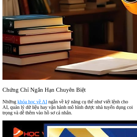
Chứng Chỉ Ngắn Hạn Chuyên Biệt
Những
khóa học về AI
ngắn về kỹ năng cụ thể như viết lệnh cho
AI, quản lý dữ liệu hay vận hành mô hình được nhà tuyển dụng coi
trọng và dễ thêm vào hồ sơ cá nhân.