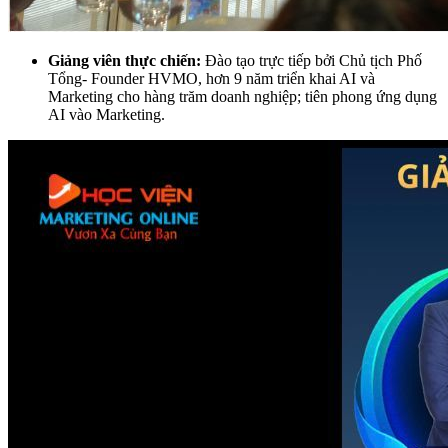
Giảng viên thực chiến:
Đào tạo trực tiếp bởi Chủ tịch Phố
Tổng- Founder HVMO, hơn 9 năm triển khai AI và
Marketing cho hàng trăm doanh nghiệp; tiên phong ứng dụng
AI vào Marketing.