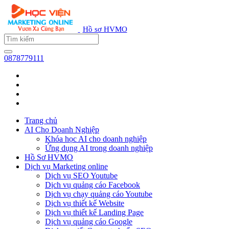
Hồ sơ HVMO
0878779111
Trang chủ
AI Cho Doanh Nghiệp
Khóa học AI cho doanh nghiệp
Ứng dụng AI trong doanh nghiệp
Hồ Sơ HVMO
Dịch vụ Marketing online
Dịch vụ SEO Youtube
Dịch vụ quảng cáo Facebook
Dịch vụ chạy quảng cáo Youtube
Dịch vụ thiết kế Website
Dịch vụ thiết kế Landing Page
Dịch vụ quảng cáo Google