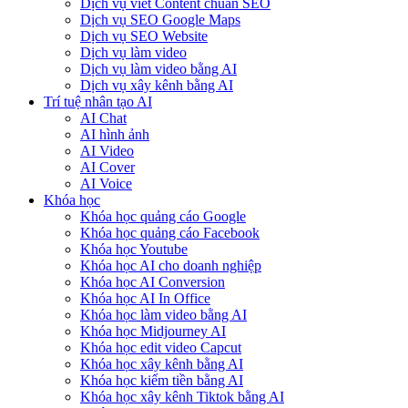
Dịch vụ viết Content chuẩn SEO
Dịch vụ SEO Google Maps
Dịch vụ SEO Website
Dịch vụ làm video
Dịch vụ làm video bằng AI
Dịch vụ xây kênh bằng AI
Trí tuệ nhân tạo AI
AI Chat
AI hình ảnh
AI Video
AI Cover
AI Voice
Khóa học
Khóa học quảng cáo Google
Khóa học quảng cáo Facebook
Khóa học Youtube
Khóa học AI cho doanh nghiệp
Khóa học AI Conversion
Khóa học AI In Office
Khóa học làm video bằng AI
Khóa học Midjourney AI
Khóa học edit video Capcut
Khóa học xây kênh bằng AI
Khóa học kiếm tiền bằng AI
Khóa học xây kênh Tiktok bằng AI