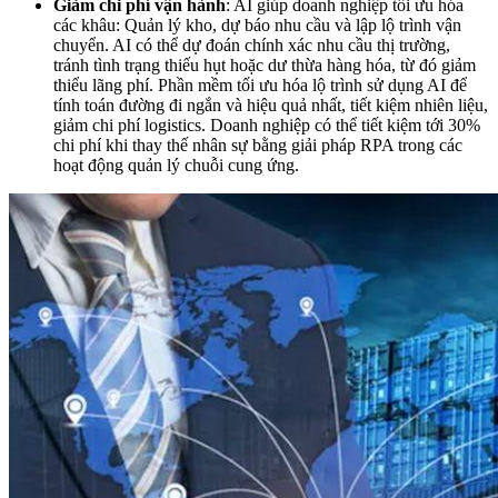
Giảm chi phí vận hành
: AI giúp doanh nghiệp tối ưu hóa
các khâu: Quản lý kho, dự báo nhu cầu và lập lộ trình vận
chuyển. AI có thể dự đoán chính xác nhu cầu thị trường,
tránh tình trạng thiếu hụt hoặc dư thừa hàng hóa, từ đó giảm
thiểu lãng phí.
Phần mềm tối ưu hóa lộ trình sử dụng AI để
tính toán đường đi ngắn và hiệu quả nhất, tiết kiệm nhiên liệu,
giảm chi phí logistics. Doanh nghiệp có thể tiết kiệm tới 30%
chi phí khi thay thế nhân sự bằng giải pháp RPA trong các
hoạt động quản lý chuỗi cung ứng.