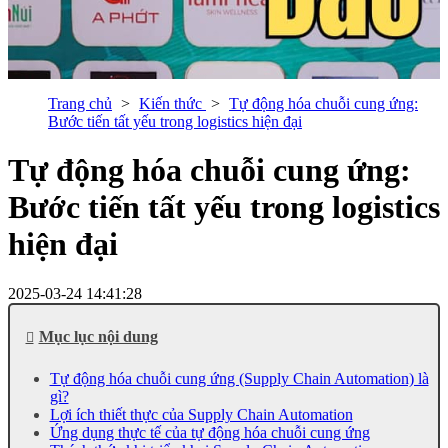
Trang chủ
Kiến thức
Tự động hóa chuỗi cung ứng:
Bước tiến tất yếu trong logistics hiện đại
Tự động hóa chuỗi cung ứng:
Bước tiến tất yếu trong logistics
hiện đại
2025-03-24 14:41:28
Mục lục nội dung
Tự động hóa chuỗi cung ứng (Supply Chain Automation) là
gì?
Lợi ích thiết thực của Supply Chain Automation
Ứng dụng thực tế của tự động hóa chuỗi cung ứng