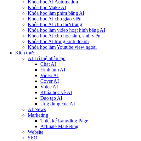
Khóa học AI Automation
Khóa học Make AI
Khóa học làm phim bằng AI
Khóa học AI cho giáo viên
Khóa học AI cho thời trang
Khóa học làm video hoạt hình bằng AI
Khóa học AI cho học sinh, sinh viên
Khóa hoc AI trong kinh doanh
Khóa học làm Youtube view ngoại
Kiến thức
AI Trí tuệ nhân tạo
Chat AI
Hình ảnh AI
Video AI
Cover AI
Voice AI
Khóa học về AI
Đào tạo AI
Ứng dụng của AI
AI News
Marketing
Thiết kế Langding Page
Affiliate Marketing
Website
SEO