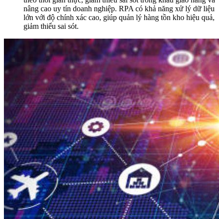
nâng cao uy tín doanh nghiệp. RPA có khả năng xử lý dữ liệu
lớn với độ chính xác cao, giúp quản lý hàng tồn kho hiệu quả,
giảm thiểu sai sót.