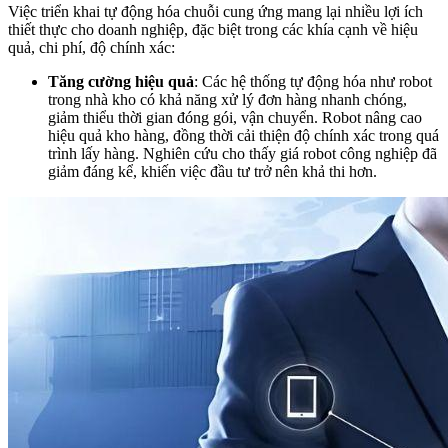
Việc triển khai tự động hóa chuỗi cung ứng mang lại nhiều lợi ích
thiết thực cho doanh nghiệp, đặc biệt trong các khía cạnh về hiệu
quả, chi phí, độ chính xác:
Tăng cường hiệu quả
: Các hệ thống tự động hóa như robot
trong nhà kho có khả năng xử lý đơn hàng nhanh chóng,
giảm thiểu thời gian đóng gói, vận chuyển. Robot nâng cao
hiệu quả kho hàng, đồng thời cải thiện độ chính xác trong quá
trình lấy hàng. Nghiên cứu cho thấy giá robot công nghiệp đã
giảm đáng kể, khiến việc đầu tư trở nên khả thi hơn.