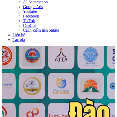
AI Automation
Google Ads
Youtube
Facebook
TikTok
CapCut
Cách kiếm tiền online
Liên hệ
Tác giả