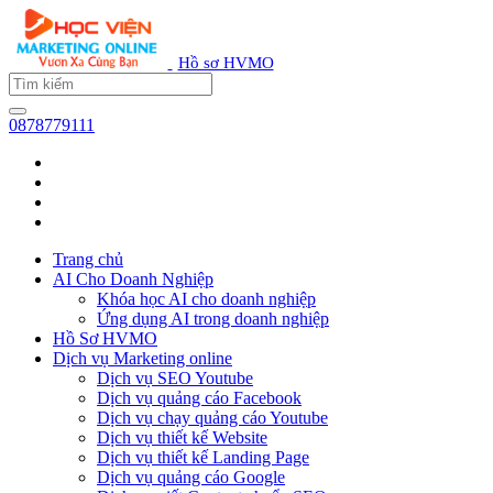
Hồ sơ HVMO
0878779111
Trang chủ
AI Cho Doanh Nghiệp
Khóa học AI cho doanh nghiệp
Ứng dụng AI trong doanh nghiệp
Hồ Sơ HVMO
Dịch vụ Marketing online
Dịch vụ SEO Youtube
Dịch vụ quảng cáo Facebook
Dịch vụ chạy quảng cáo Youtube
Dịch vụ thiết kế Website
Dịch vụ thiết kế Landing Page
Dịch vụ quảng cáo Google