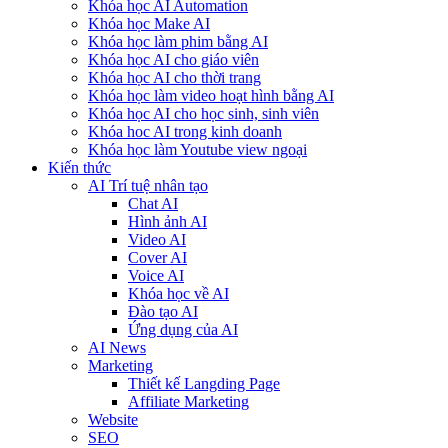
Khóa học AI Automation
Khóa học Make AI
Khóa học làm phim bằng AI
Khóa học AI cho giáo viên
Khóa học AI cho thời trang
Khóa học làm video hoạt hình bằng AI
Khóa học AI cho học sinh, sinh viên
Khóa hoc AI trong kinh doanh
Khóa học làm Youtube view ngoại
Kiến thức
AI Trí tuệ nhân tạo
Chat AI
Hình ảnh AI
Video AI
Cover AI
Voice AI
Khóa học về AI
Đào tạo AI
Ứng dụng của AI
AI News
Marketing
Thiết kế Langding Page
Affiliate Marketing
Website
SEO