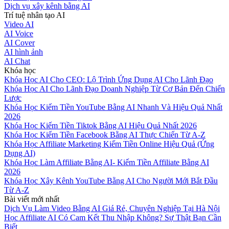
Dịch vụ xây kênh bằng AI
Trí tuệ nhân tạo AI
Video AI
AI Voice
AI Cover
AI hình ảnh
AI Chat
Khóa học
Khóa Học AI Cho CEO: Lộ Trình Ứng Dụng AI Cho Lãnh Đạo
Khóa Học AI Cho Lãnh Đạo Doanh Nghiệp Từ Cơ Bản Đến Chiến
Lược
Khóa Học Kiếm Tiền YouTube Bằng AI Nhanh Và Hiệu Quả Nhất
2026
Khóa Học Kiếm Tiền Tiktok Bằng AI Hiệu Quả Nhất 2026
Khóa Học Kiếm Tiền Facebook Bằng AI Thực Chiến Từ A-Z
Khóa Học Affiliate Marketing Kiếm Tiền Online Hiệu Quả (Ứng
Dụng AI)
Khóa Học Làm Affiliate Bằng AI- Kiếm Tiền Affiliate Bằng AI
2026
Khóa Học Xây Kênh YouTube Bằng AI Cho Người Mới Bắt Đầu
Từ A-Z
Bài viết mới nhất
Dịch Vụ Làm Video Bằng AI Giá Rẻ, Chuyên Nghiệp Tại Hà Nội
Học Affiliate AI Có Cam Kết Thu Nhập Không? Sự Thật Bạn Cần
Biết