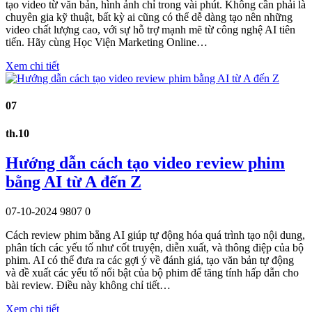
tạo video từ văn bản, hình ảnh chỉ trong vài phút. Không cần phải là
chuyên gia kỹ thuật, bất kỳ ai cũng có thể dễ dàng tạo nên những
video chất lượng cao, với sự hỗ trợ mạnh mẽ từ công nghệ AI tiên
tiến. Hãy cùng Học Viện Marketing Online…
Xem chi tiết
07
th.10
Hướng dẫn cách tạo video review phim
bằng AI từ A đến Z
07-10-2024
9807
0
Cách review phim bằng AI giúp tự động hóa quá trình tạo nội dung,
phân tích các yếu tố như cốt truyện, diễn xuất, và thông điệp của bộ
phim. AI có thể đưa ra các gợi ý về đánh giá, tạo văn bản tự động
và đề xuất các yếu tố nổi bật của bộ phim để tăng tính hấp dẫn cho
bài review. Điều này không chỉ tiết…
Xem chi tiết