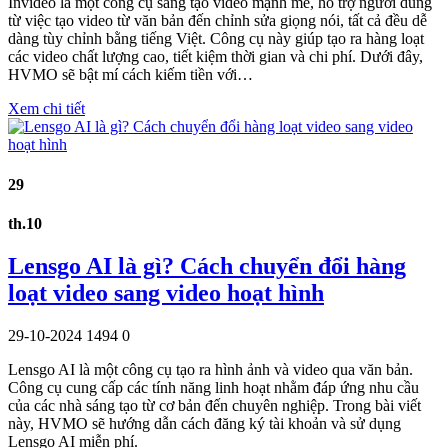
Invideo là một công cụ sáng tạo video mạnh mẽ, hỗ trợ người dùng
từ việc tạo video từ văn bản đến chỉnh sửa giọng nói, tất cả đều dễ
dàng tùy chỉnh bằng tiếng Việt. Công cụ này giúp tạo ra hàng loạt
các video chất lượng cao, tiết kiệm thời gian và chi phí. Dưới đây,
HVMO sẽ bật mí cách kiếm tiền với…
Xem chi tiết
29
th.10
Lensgo AI là gì? Cách chuyển đổi hàng
loạt video sang video hoạt hình
29-10-2024
1494
0
Lensgo AI là một công cụ tạo ra hình ảnh và video qua văn bản.
Công cụ cung cấp các tính năng linh hoạt nhằm đáp ứng nhu cầu
của các nhà sáng tạo từ cơ bản đến chuyên nghiệp. Trong bài viết
này, HVMO sẽ hướng dẫn cách đăng ký tài khoản và sử dụng
Lensgo AI miễn phí.