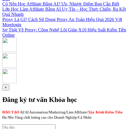
Có Nên Học Affiliate Bằng AI? Ưu, Nhược Điểm Bạn Cần Biết
Lớp Học Làm Affiliate Bằng AI Uy Tín – Học Thực Chiến, Ra Kết
Quả Nhanh
Proxy Là Gì? Cách Sử Dụng Proxy An Toàn Hiệu Quả 2026 Với
Morelogin
Sự Thật Về Proxy: Công Nghệ Lõi Giúp X10 Hiệu Suất Kiếm Tiền
Online
×
Đăng ký tư vấn Khóa học
ĐÀO TẠO
AI
/AI Automation/Marketing/Làm Affiliate/
Xây Kênh Kiếm Tiền
Đa Nền Tảng chất lượng cao cho Doanh Nghiệp/Cá Nhân