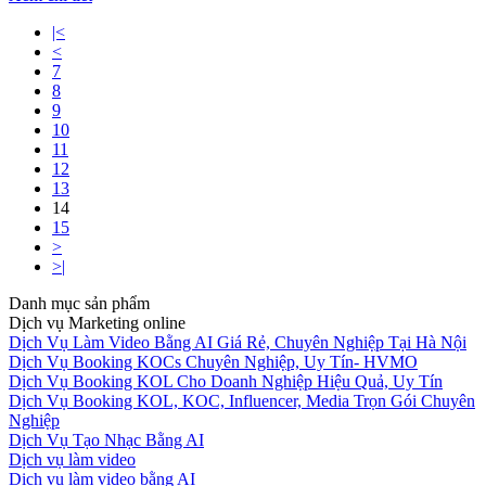
|<
<
7
8
9
10
11
12
13
14
15
>
>|
Danh mục sản phẩm
Dịch vụ Marketing online
Dịch Vụ Làm Video Bằng AI Giá Rẻ, Chuyên Nghiệp Tại Hà Nội
Dịch Vụ Booking KOCs Chuyên Nghiệp, Uy Tín- HVMO
Dịch Vụ Booking KOL Cho Doanh Nghiệp Hiệu Quả, Uy Tín
Dịch Vụ Booking KOL, KOC, Influencer, Media Trọn Gói Chuyên
Nghiệp
Dịch Vụ Tạo Nhạc Bằng AI
Dịch vụ làm video
Dịch vụ làm video bằng AI