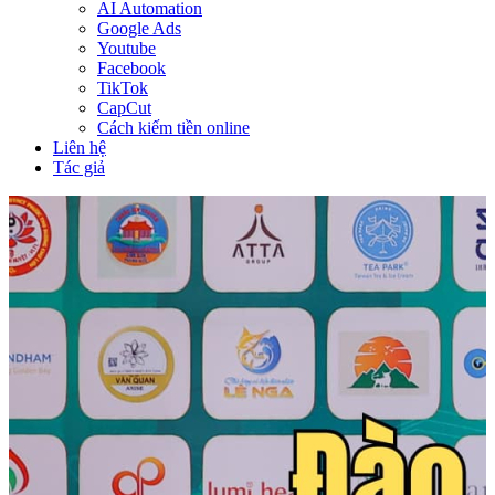
AI Automation
Google Ads
Youtube
Facebook
TikTok
CapCut
Cách kiếm tiền online
Liên hệ
Tác giả