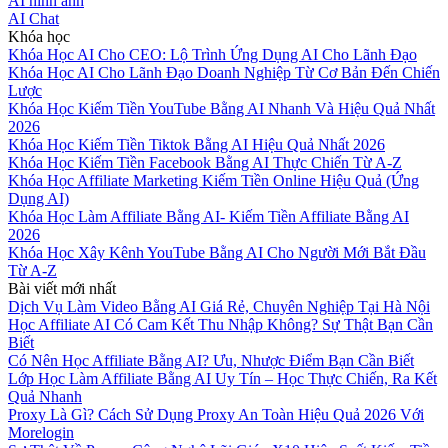
AI hình ảnh
AI Chat
Khóa học
Khóa Học AI Cho CEO: Lộ Trình Ứng Dụng AI Cho Lãnh Đạo
Khóa Học AI Cho Lãnh Đạo Doanh Nghiệp Từ Cơ Bản Đến Chiến
Lược
Khóa Học Kiếm Tiền YouTube Bằng AI Nhanh Và Hiệu Quả Nhất
2026
Khóa Học Kiếm Tiền Tiktok Bằng AI Hiệu Quả Nhất 2026
Khóa Học Kiếm Tiền Facebook Bằng AI Thực Chiến Từ A-Z
Khóa Học Affiliate Marketing Kiếm Tiền Online Hiệu Quả (Ứng
Dụng AI)
Khóa Học Làm Affiliate Bằng AI- Kiếm Tiền Affiliate Bằng AI
2026
Khóa Học Xây Kênh YouTube Bằng AI Cho Người Mới Bắt Đầu
Từ A-Z
Bài viết mới nhất
Dịch Vụ Làm Video Bằng AI Giá Rẻ, Chuyên Nghiệp Tại Hà Nội
Học Affiliate AI Có Cam Kết Thu Nhập Không? Sự Thật Bạn Cần
Biết
Có Nên Học Affiliate Bằng AI? Ưu, Nhược Điểm Bạn Cần Biết
Lớp Học Làm Affiliate Bằng AI Uy Tín – Học Thực Chiến, Ra Kết
Quả Nhanh
Proxy Là Gì? Cách Sử Dụng Proxy An Toàn Hiệu Quả 2026 Với
Morelogin