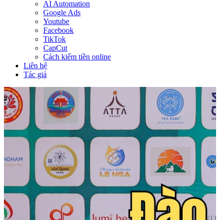
AI Automation
Google Ads
Youtube
Facebook
TikTok
CapCut
Cách kiếm tiền online
Liên hệ
Tác giả