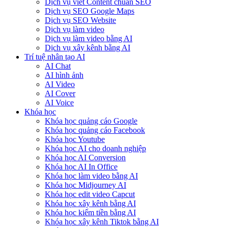
Dịch vụ viết Content chuẩn SEO
Dịch vụ SEO Google Maps
Dịch vụ SEO Website
Dịch vụ làm video
Dịch vụ làm video bằng AI
Dịch vụ xây kênh bằng AI
Trí tuệ nhân tạo AI
AI Chat
AI hình ảnh
AI Video
AI Cover
AI Voice
Khóa học
Khóa học quảng cáo Google
Khóa học quảng cáo Facebook
Khóa học Youtube
Khóa học AI cho doanh nghiệp
Khóa học AI Conversion
Khóa học AI In Office
Khóa học làm video bằng AI
Khóa học Midjourney AI
Khóa học edit video Capcut
Khóa học xây kênh bằng AI
Khóa học kiếm tiền bằng AI
Khóa học xây kênh Tiktok bằng AI