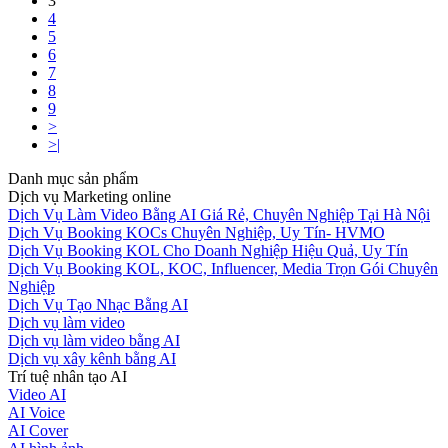
3
4
5
6
7
8
9
>
>|
Danh mục sản phẩm
Dịch vụ Marketing online
Dịch Vụ Làm Video Bằng AI Giá Rẻ, Chuyên Nghiệp Tại Hà Nội
Dịch Vụ Booking KOCs Chuyên Nghiệp, Uy Tín- HVMO
Dịch Vụ Booking KOL Cho Doanh Nghiệp Hiệu Quả, Uy Tín
Dịch Vụ Booking KOL, KOC, Influencer, Media Trọn Gói Chuyên
Nghiệp
Dịch Vụ Tạo Nhạc Bằng AI
Dịch vụ làm video
Dịch vụ làm video bằng AI
Dịch vụ xây kênh bằng AI
Trí tuệ nhân tạo AI
Video AI
AI Voice
AI Cover