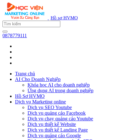
Hồ sơ HVMO
0878779111
Trang chủ
AI Cho Doanh Nghiệp
Khóa học AI cho doanh nghiệp
Ứng dụng AI trong doanh nghiệp
Hồ Sơ HVMO
Dịch vụ Marketing online
Dịch vụ SEO Youtube
Dịch vụ quảng cáo Facebook
Dịch vụ chạy quảng cáo Youtube
Dịch vụ thiết kế Website
Dịch vụ thiết kế Landing Page
Dịch vụ quảng cáo Google