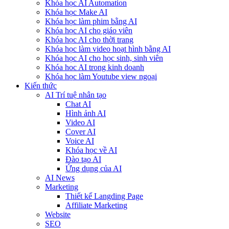
Khóa học AI Automation
Khóa học Make AI
Khóa học làm phim bằng AI
Khóa học AI cho giáo viên
Khóa học AI cho thời trang
Khóa học làm video hoạt hình bằng AI
Khóa học AI cho học sinh, sinh viên
Khóa hoc AI trong kinh doanh
Khóa học làm Youtube view ngoại
Kiến thức
AI Trí tuệ nhân tạo
Chat AI
Hình ảnh AI
Video AI
Cover AI
Voice AI
Khóa học về AI
Đào tạo AI
Ứng dụng của AI
AI News
Marketing
Thiết kế Langding Page
Affiliate Marketing
Website
SEO