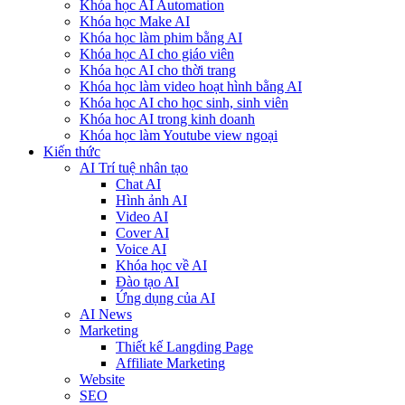
Khóa học AI Automation
Khóa học Make AI
Khóa học làm phim bằng AI
Khóa học AI cho giáo viên
Khóa học AI cho thời trang
Khóa học làm video hoạt hình bằng AI
Khóa học AI cho học sinh, sinh viên
Khóa hoc AI trong kinh doanh
Khóa học làm Youtube view ngoại
Kiến thức
AI Trí tuệ nhân tạo
Chat AI
Hình ảnh AI
Video AI
Cover AI
Voice AI
Khóa học về AI
Đào tạo AI
Ứng dụng của AI
AI News
Marketing
Thiết kế Langding Page
Affiliate Marketing
Website
SEO