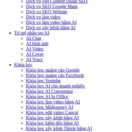
Dịch vụ viết Content chuẩn SEO
Dịch vụ SEO Google Maps
Dịch vụ SEO Website
Dịch vụ làm video
Dịch vụ làm video bằng AI
Dịch vụ xây kênh bằng AI
Trí tuệ nhân tạo AI
AI Chat
AI hình ảnh
AI Video
AI Cover
AI Voice
Khóa học
Khóa học quảng cáo Google
Khóa học quảng cáo Facebook
Khóa học Youtube
Khóa học AI cho doanh nghiệp
Khóa học AI Conversion
Khóa học AI In Office
Khóa học làm video bằng AI
Khóa học Midjourney AI
Khóa học edit video Capcut
Khóa học xây kênh bằng AI
Khóa học kiếm tiền bằng AI
Khóa học xây kênh Tiktok bằng AI