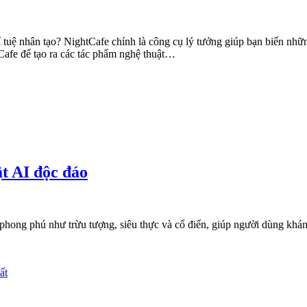
 tuệ nhân tạo? NightCafe chính là công cụ lý tưởng giúp bạn biến nhữn
fe để tạo ra các tác phẩm nghệ thuật…
t AI độc đáo
ong phú như trừu tượng, siêu thực và cổ điển, giúp người dùng khám