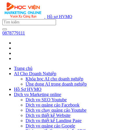
Hồ sơ HVMO
0878779111
Trang chủ
AI Cho Doanh Nghiệp
Khóa học AI cho doanh nghiệp
Ứng dụng AI trong doanh nghiệp
Hồ Sơ HVMO
Dịch vụ Marketing online
Dịch vụ SEO Youtube
Dịch vụ quảng cáo Facebook
Dịch vụ chạy quảng cáo Youtube
Dịch vụ thiết kế Website
Dịch vụ thiết kế Landing Page
Dịch vụ quảng cáo Google