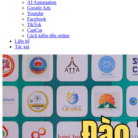
AI Automation
Google Ads
Youtube
Facebook
TikTok
CapCut
Cách kiếm tiền online
Liên hệ
Tác giả